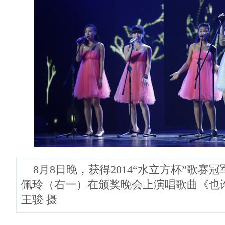
8月8日晚，获得2014“水立方杯”歌赛
佩玲（右一）在颁奖晚会上演唱歌曲《也
王骏 摄