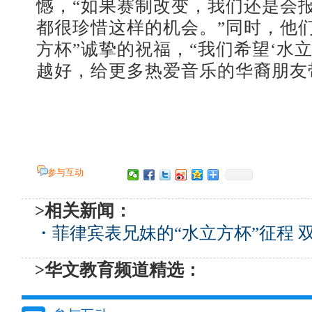
憾，“如果赛制改变，我们还是会
都很珍惜这样的机会。”同时，他
方杯”诚挚的祝福，“我们希望‘水
越好，给更多热爱音乐的华裔朋友带
参与互动
>相关新闻：
・
菲律宾表兄妹的“水立方杯”征程 
>华文教育频道精选：