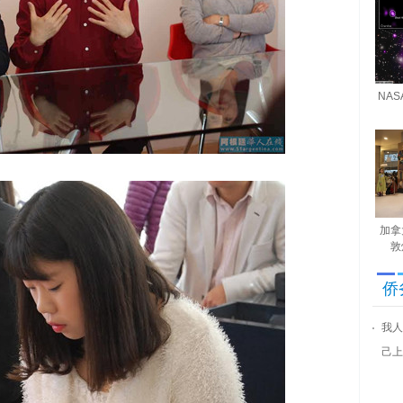
NA
加拿
敦
侨
我人
己上