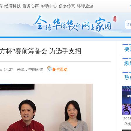
育
经济科技
侨务心声
华助中心
侨乡传真
环球旅游
要
方杯”赛前筹备会 为选手支招
频
3日 14:27 来源：
中国侨网
参与互动
热
20
乌镇