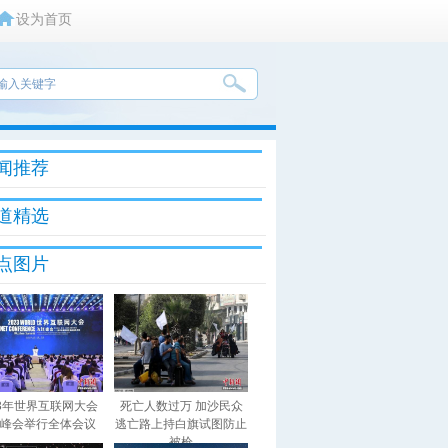
设为首页
闻推荐
道精选
点图片
23年世界互联网大会
死亡人数过万 加沙民众
峰会举行全体会议
逃亡路上持白旗试图防止
被枪