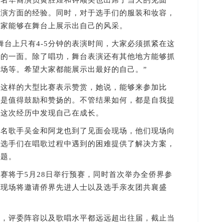
华裔演员黄胜煌和钟顺美也出席了当天的见面
表演方面的经验。同时，对于选手们的服装和妆容，
大家能够在舞台上展示出自己的风采。
台上只有4-5分钟的表演时间，大家必须抓紧在这
秀的一面。除了唱功，舞台表演还有其他地方能够抓
场等。希望大家都能展示出最好的自己。”
样的大型比赛表示赞赏，她说，能够来参加比
，是值得鼓励和赞扬的。不管结果如何，都是自我提
从这次经历中发现自己在成长。
歌手吴金和阿龙也到了见面会现场，他们现场向
为选手们在唱歌过程中遇到的困难提供了解决方案，
问题。
将于5月28日举行预赛，同时首次举办全侨界参
。现场将邀请侨界先进人士以及选手亲友团共襄盛
评委阵容以及歌唱水平都远远超出往届，截止当