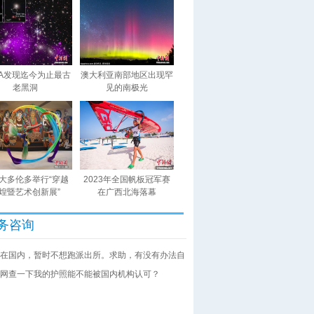
SA发现迄今为止最古
澳大利亚南部地区出现罕
老黑洞
见的南极光
大多伦多举行“穿越
2023年全国帆板冠军赛
煌暨艺术创新展”
在广西北海落幕
务咨询
在国内，暂时不想跑派出所。求助，有没有办法自
网查一下我的护照能不能被国内机构认可？