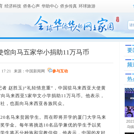
育
经济科技
侨务心声
华助中心
侨乡传真
环球旅游
要
使馆向马五家华小捐助11万马币
频
 17:21 来源：
中国新闻网
参与互动
热
(记者 赵胜玉)“礼轻情意重”，中国驻马来西亚大使黄
馆向马来西亚5家华文小学捐助11万马币。他表示，
华社，也面向马来西亚各族民众。
0名马来贫困学生。而在即将开学的厦门大学马来
20
奖学金。每年将挑选10名品学兼优的学生予以奖
乌镇
的学生将不分种族和宗教信仰，他表示，中国的友好