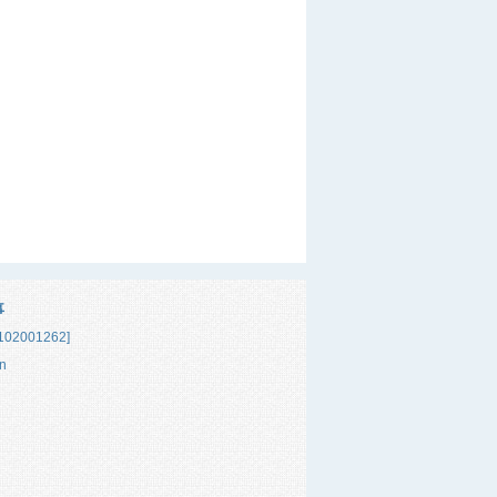
事
02001262]
n