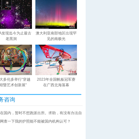
SA发现迄今为止最古
澳大利亚南部地区出现罕
老黑洞
见的南极光
大多伦多举行“穿越
2023年全国帆板冠军赛
煌暨艺术创新展”
在广西北海落幕
务咨询
在国内，暂时不想跑派出所。求助，有没有办法自
网查一下我的护照能不能被国内机构认可？