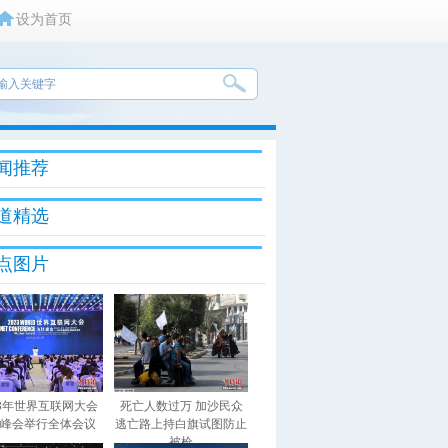
设为首页
闻推荐
道精选
点图片
23年世界互联网大会
死亡人数过万 加沙民众
峰会举行全体会议
逃亡路上持白旗试图防止
被枪