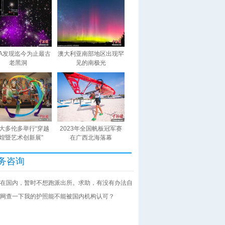
SA发现迄今为止最古
澳大利亚南部地区出现罕
老黑洞
见的南极光
大多伦多举行“穿越
2023年全国帆板冠军赛
煌暨艺术创新展”
在广西北海落幕
务咨询
在国内，暂时不想跑派出所。求助，有没有办法自
网查一下我的护照能不能被国内机构认可？