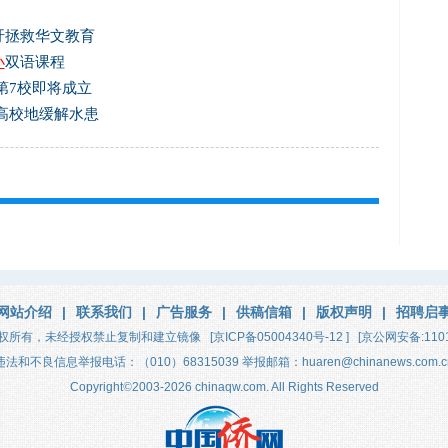
吁拯救华文教育
小
双语课程
第7校即将成立
高校地缓解水患
网站介绍
|
联系我们
|
广告服务
|
供稿信箱
|
版权声明
|
招聘启
权所有，未经授权禁止复制和建立镜像
[京ICP备05004340号-12 ]
[京公网安备:1101
违法和不良信息举报电话：（010）68315039 举报邮箱：huaren@chinanews.com.c
Copyright
©
2003-2026
chinaqw.com. All Rights Reserved