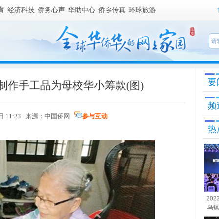
育
经济科技
侨务心声
华助中心
侨乡传真
环球旅游
要
制作手工品为母校华小筹款(图)
频
日 11:23 来源：
中国侨网
参与互动
热
20
乌镇