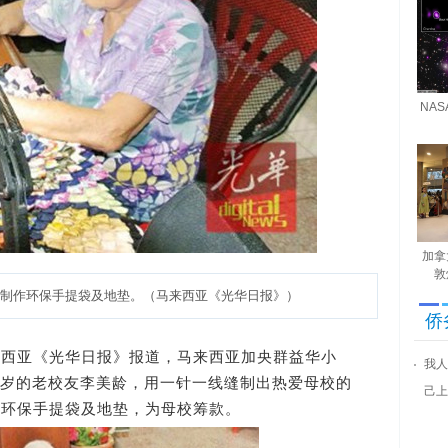
NA
加拿
敦
制作环保手提袋及地垫。（马来西亚《光华日报》）
侨
来西亚《光华日报》报道，马来西亚加央群益华小
我人
80岁的老校友李美龄，用一针一线缝制出热爱母校的
己上
的环保手提袋及地垫，为母校筹款。