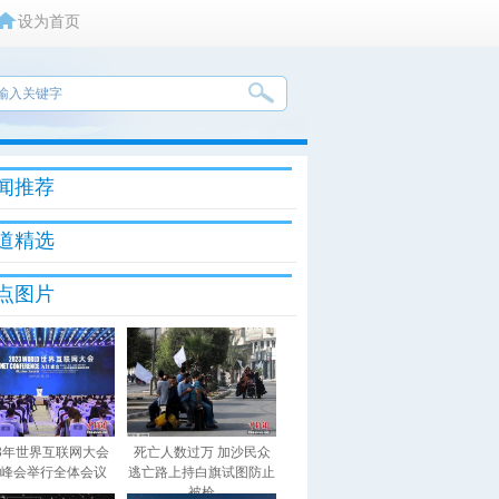
设为首页
闻推荐
道精选
点图片
23年世界互联网大会
死亡人数过万 加沙民众
峰会举行全体会议
逃亡路上持白旗试图防止
被枪