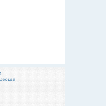
事
02001262]
n