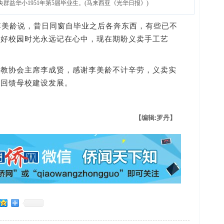
央群益华小1951年第5届毕业生。(马来西亚《光华日报》)
美龄说，昔日同窗自毕业之后各奔东西，有些已不
美好校园时光永远记在心中，现在期盼义卖手工艺
。
协会主席李成贤，感谢李美龄不计辛劳，义卖实
，回馈母校建设发展。
【编辑:罗丹】