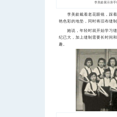
李美龄展示亲手
李美龄戴着老花眼镜，踩着老
艳色彩的地垫，同时将旧布缝
她说，年轻时就开始学习缝纫
纪已大，加上缝制需要长时间
趣。