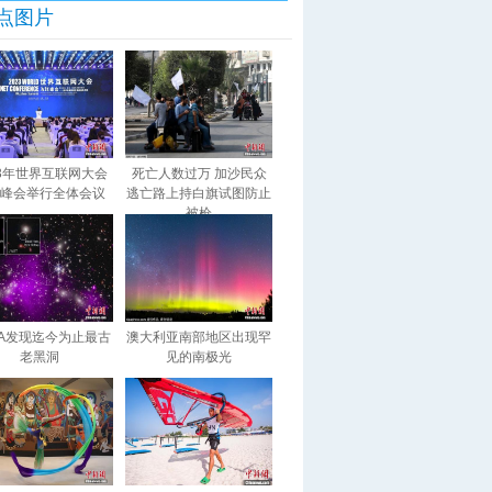
点图片
23年世界互联网大会
死亡人数过万 加沙民众
峰会举行全体会议
逃亡路上持白旗试图防止
被枪
SA发现迄今为止最古
澳大利亚南部地区出现罕
老黑洞
见的南极光