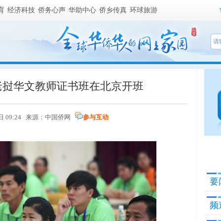
育
经济科技
侨务心声
华助中心
侨乡传真
环球旅游
·老挝华文教师证书班在北京开班
日 09:24 来源：
中国侨网
参与互动
要
频