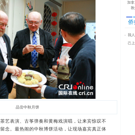
加拿
敦
侨
我人
己上
品尝中秋月饼
艺表演、古筝弹奏和黄梅戏演唱，让来宾惊叹不
影留念。最热闹的中秋博饼活动，让现场嘉宾真正体