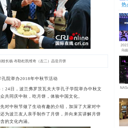
热
20
乌镇
副校长杨·布勒杜凯维奇（左二）品尝月饼
院举办2018年中秋节活动
NA
：24日，波兰弗罗茨瓦夫大学孔子学院举办中秋文
民众共同庆中秋，吃月饼，体验中国文化。
对中秋节做了生动有趣的介绍，加深了大家对中
侨还为波兰友人亲手制作了月饼，并向来宾讲解月饼
蕴含的文化内涵。