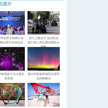
点图片
23年世界互联网大会
死亡人数过万 加沙民众
峰会举行全体会议
逃亡路上持白旗试图防止
被枪
SA发现迄今为止最古
澳大利亚南部地区出现罕
老黑洞
见的南极光