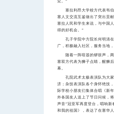
众。”
塞拉利昂大学校方代表韦伯先
塞人文交流互鉴做出了突出贡献
塞拉人民和学生来说，与中国
得的好机会。”
孔子学院中方院长何明清在讲
广，积极融入社区，服务当地
随着一阵喧嚣的锣鼓声，两头
塞双方代表为狮子点睛，醒狮后
幕。
孔院武术太极表演队为大家带
济；杂技表演队各个身怀绝技
际学校小朋友们集体合唱《新年
外各国友人送上了节日问候，将
声音”冠亚军再度登台，唱响新
和我的祖国》，表达了在塞华