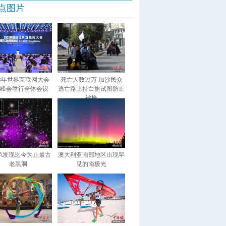
点图片
23年世界互联网大会
死亡人数过万 加沙民众
峰会举行全体会议
逃亡路上持白旗试图防止
被枪
SA发现迄今为止最古
澳大利亚南部地区出现罕
老黑洞
见的南极光