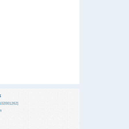
事
02001262]
n