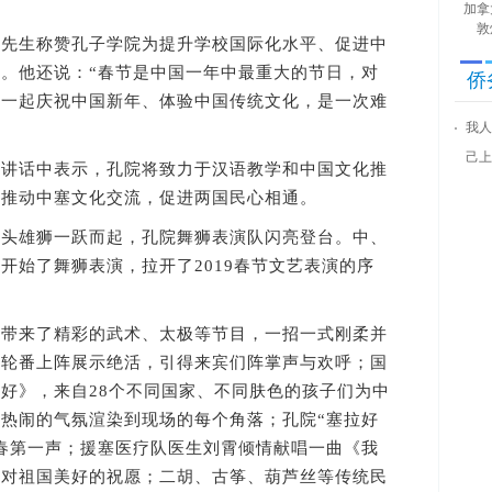
加拿
敦
生称赞孔子学院为提升学校国际化水平、促进中
。他还说：“春节是中国一年中最重大的节日，对
侨
人一起庆祝中国新年、体验中国传统文化，是一次难
我人
己上
话中表示，孔院将致力于汉语教学和中国文化推
，推动中塞文化交流，促进两国民心相通。
雄狮一跃而起，孔院舞狮表演队闪亮登台。中、
开始了舞狮表演，拉开了2019春节文艺表演的序
来了精彩的武术、太极等节目，一招一式刚柔并
，轮番上阵展示绝活，引得来宾们阵掌声与欢呼；国
好》，来自28个不同国家、不同肤色的孩子们为中
热闹的气氛渲染到现场的每个角落；孔院“塞拉好
春第一声；援塞医疗队医生刘霄倾情献唱一曲《我
人对祖国美好的祝愿；二胡、古筝、葫芦丝等传统民