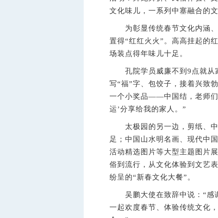
文化味儿，一系列中塞融合的
为彰显传统春节文化内涵、营
置得“红红火火”。高高挂起的
场装点得年味儿十足。
孔院学员威廉不到9点就从家
写“福”字、包饺子，接着兴致
一个小奖品——中国结，老师们
运’分享给我的家人。”
太极园的另一边，剪纸、中国
足；中国山水明名画、现代中国
活动精选图片等大型主题图片
俗到流行，从文化体验到文艺
纷呈的“新春文化大餐”。
吴鹏大使在致辞中说：“感谢
一起欢度春节、体验传统文化