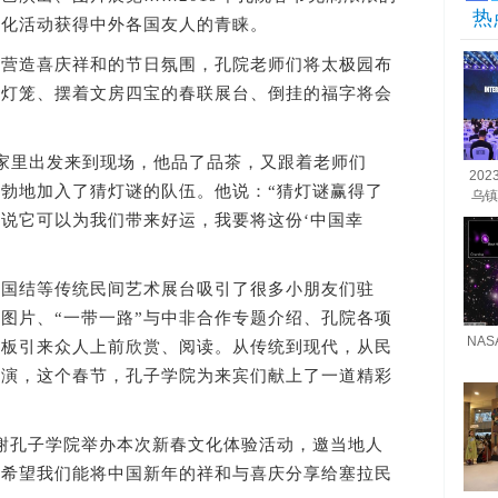
热
文化活动获得中外各国友人的青睐。
造喜庆祥和的节日氛围，孔院老师们将太极园布
红灯笼、摆着文房四宝的春联展台、倒挂的福字将会
里出发来到现场，他品了品茶，又跟着老师们
20
勃勃地加入了猜灯谜的队伍。他说：“猜灯谜赢得了
乌镇
说它可以为我们带来好运，我要将这份‘中国幸
结等传统民间艺术展台吸引了很多小朋友们驻
图片、“一带一路”与中非合作专题介绍、孔院各项
NA
展板引来众人上前欣赏、阅读。从传统到现代，从民
表演，这个春节，孔子学院为来宾们献上了一道精彩
孔子学院举办本次新春文化体验活动，邀当地人
，希望我们能将中国新年的祥和与喜庆分享给塞拉民