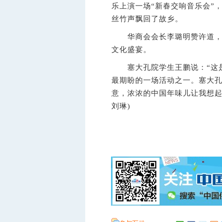
乐上演一场“新春交响音乐会”
丝竹声飘回了故乡。
华商会会长李璐明赞许道，这
文化盛宴。
塞大孔院学生王鹏说：“这是
最期盼的一场活动之一。塞大
意，浓浓的中国年味儿让我想起
刘琳)