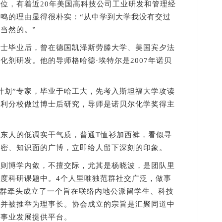
位，有着近20年美国高科技公司工业研发和管理经
鸣的理由显得很朴实：“从中学到大学我没有交过
当然的。”
毕业后，曾在德国凯泽斯劳滕大学、美国宾夕法
化剂研发。他的导师格哈德·埃特尔是2007年诺贝
划”专家，毕业于哈工大，先考入斯坦福大学攻读
克利分校做过博士后研究，导师是诺贝尔化学奖得主
人的低调实干气质，普通T恤衫加西裤，看似寻
缜密、知识面的广博，立即给人留下深刻的印象。
博学内敛，不擅交际，尤其是杨晓波，是团队里
难度科研课题中。4个人里唯独范群社交广泛，做事
年，范群牵头成立了一个旨在联络内地公派留学生、科技
，并被推举为理事长。协会成立的宗旨是汇聚同道中
员事业发展提供平台。