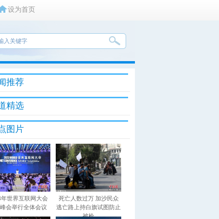
设为首页
闻推荐
道精选
点图片
23年世界互联网大会
死亡人数过万 加沙民众
峰会举行全体会议
逃亡路上持白旗试图防止
被枪