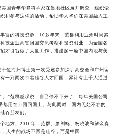
织美国青年华裔科学家在当地社区展开调查，组织论
组织和参与这样的活动，帮助华人华侨在美国融入主
富的科技资源，10多年来，范群利用业余时间累
、科技企业高管回国交流考察和投资创业，为全国各
、招才引智做了大量工作，搭建起一座中国内地与美
。
数十位海归博士第一次受邀参加深圳高交会和广州留
会有一到两次带着硅谷人才回国，累计有上千人通过
。
。”范群感叹说，自己停不下来了，每年美国公司
乎都用在带团回国上。与此同时，国内无处不在的
的硅谷朋友们。
地方。2010年，范群、萧剑鸣、杨晓波和解金春
0年，人生的战场不再是硅谷，而是中国！