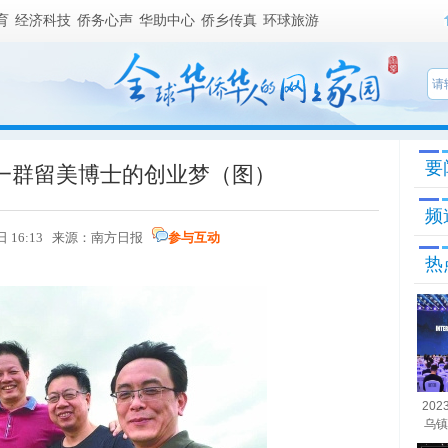
育
经济科技
侨务心声
华助中心
侨乡传真
环球旅游
要
一群留美博士的创业梦（图）
频
9日 16:13 来源：南方日报
参与互动
热
20
乌镇