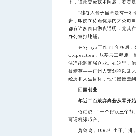
下，彼此交流技术问题，看看
“硅谷人骨子里总是有一种创
步，即便在待遇优厚的大公司里
都有许多窗口彻夜通明，尤其
办公室打地铺。
在Symyx工作了8年多后，范
Corporation，从基层工
洁净能源百强企业。在这里，他
技精英——广州人萧剑鸣以及
经历和人生目标，他们慢慢走
回国创业
年近半百放弃高薪从零开
俗话说：“一个好汉三个帮。
可谓机缘巧合。
萧剑鸣，1962年生于广州