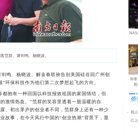
NA
剑客范群、箫剑鸣、杨晓波。
萧剑鸣、杨晓波、解金春联袂告别美国硅谷回广州创
加拿
域”环保科技作为他们第二次梦想起飞的方向。
敦
都抱有一种回国以科技报效祖国的家国情结，但
侨
的激情热血。”范群的笑容里透着一股温暖的自
毕露、初出茅庐的创业者不同，范群身上还有一种少
我人
业故事，在今天风行中国的“创业热潮”背景下，显
己上