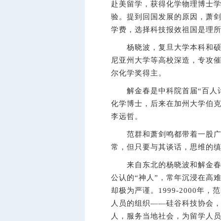
赴美留学，获得化学物理博士学
验。提到回国发展的原因，萧剑
学费，选择科技报效祖国是理所
杨晓波，复旦大学本科和硕士
尼亚州大学等高校深造，专攻催
尔化学奖得主。
解金春是中科院首届“百人计
化学博士，后来在加州大学伯
李远哲。
范群和萧剑鸣都带着一股广东
常，但只要与其谈话，思维的
来自东北的杨晓波和解金春则
公认的“神人”，常年沉浸在高
却极为严谨。1999-2000
人员的组织——硅谷科技协会
人，服务当地社会，为留学人