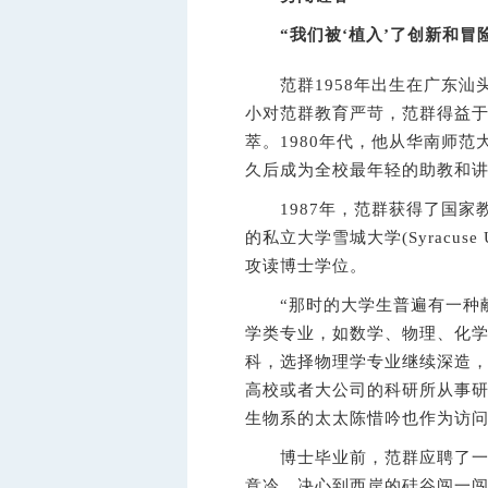
“我们被‘植入’了创新和冒
范群1958年出生在广东汕
小对范群教育严苛，范群得益
萃。1980年代，他从华南师
久后成为全校最年轻的助教和
1987年，范群获得了国家
的私立大学雪城大学(Syracuse
攻读博士学位。
“那时的大学生普遍有一种献
学类专业，如数学、物理、化学
科，选择物理学专业继续深造
高校或者大公司的科研所从事
生物系的太太陈惜吟也作为访
博士毕业前，范群应聘了一些
意冷，决心到西岸的硅谷闯一