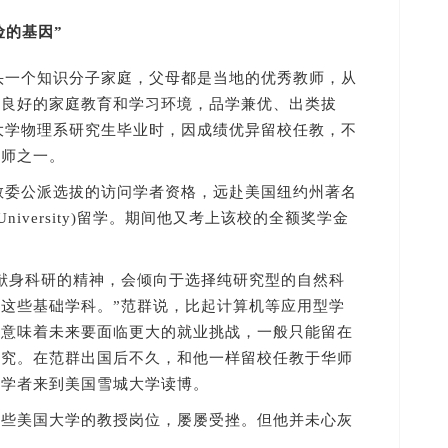
险的基因”
头一个知识分子家庭，父母都是当地的优秀教师，从
于良好的家庭教育和学习环境，品学兼优、出类拔
范大学物理系研究生毕业时，因成绩优异留校任教，不
讲师之一。
教委公派选拔的访问学者资格，远赴美国纽约州著名
 University)留学。期间他又考上该校的全额奖学金
身科研的精神，会倾向于选择纯研究型的自然科
这些基础学科。”范群说，比起计算机等应用型学
，意味着未来要面临更大的就业挑战，一般只能留在
研究。在范群出国后不久，和他一样留校任教于华师
问学者来到美国雪城大学读博。
美国大学的教授岗位，屡屡受挫。但他并未心灰
闯。