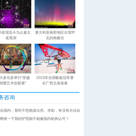
SA发现迄今为止最古
澳大利亚南部地区出现罕
老黑洞
见的南极光
大多伦多举行“穿越
2023年全国帆板冠军赛
煌暨艺术创新展”
在广西北海落幕
务咨询
在国内，暂时不想跑派出所。求助，有没有办法自
网查一下我的护照能不能被国内机构认可？