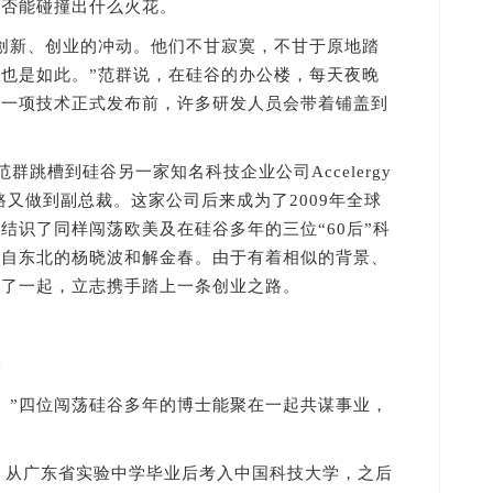
是否能碰撞出什么火花。
新、创业的冲动。他们不甘寂寞，不甘于原地踏
也是如此。”范群说，在硅谷的办公楼，每天夜晚
在一项技术正式发布前，许多研发人员会带着铺盖到
群跳槽到硅谷另一家知名科技企业公司Accelergy
程师一路又做到副总裁。这家公司后来成为了2009年全球
结识了同样闯荡欧美及在硅谷多年的三位“60后”科
来自东北的杨晓波和解金春。由于有着相似的背景、
到了一起，立志携手踏上一条创业之路。
始
”四位闯荡硅谷多年的博士能聚在一起共谋事业，
，从广东省实验中学毕业后考入中国科技大学，之后