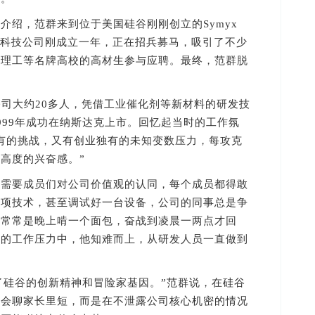
绍，范群来到位于美国硅谷刚刚创立的Symyx
时，这间科技公司刚成立一年，正在招兵募马，吸引了不少
省理工等名牌高校的高材生参与应聘。最终，范群脱
司大约20多人，凭借工业催化剂等新材料的研发技
999年成功在纳斯达克上市。回忆起当时的工作氛
有的挑战，又有创业独有的未知变数压力，每攻克
高度的兴奋感。”
要成员们对公司价值观的认同，每个成员都得敢
一项技术，甚至调试好一台设备，公司的同事总是争
群常常是晚上啃一个面包，奋战到凌晨一两点才回
度的工作压力中，他知难而上，从研发人员一直做到
硅谷的创新精神和冒险家基因。”范群说，在硅谷
不会聊家长里短，而是在不泄露公司核心机密的情况