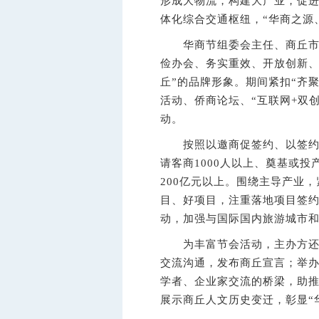
形成大物流，构建大产业，促进
体化综合交通枢纽，“华商之源
华商节组委会主任、商丘市人
俭办会、务实重效、开放创新、
丘”的品牌形象。期间紧扣“齐
活动、侨商论坛、“互联网+双
动。
按照以邀商促签约、以签约带邀
请客商1000人以上、奠基或投
200亿元以上。围绕主导产业
目、好项目，注重落地项目签
动，加强与国际国内旅游城市
为丰富节会活动，主办方还将
交流沟通，发布商丘宣言；举办
学者、企业家交流的桥梁，助推
展示商丘人文历史变迁，彰显“