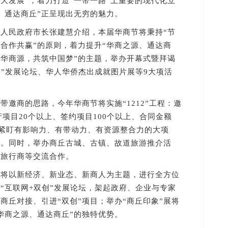
大发展”，着力打造“一带一路”上重要的现代化立
、通达商丘”正呈现出无穷的魅力。
民政府市长张建慧介绍，本届华商节将秉持“节
合作共赢”的原则，着力提升“华商之源、通达商
聚华商源，共筑中国梦”的主题，举办开幕式暨拜谒
创”发展论坛、华人华侨杰出成就图片展等9大项活
商的思路，今年华商节将实施“1212”工程：邀
产项目20个以上、签约项目100个以上、合同金额
，紧盯有影响力、有带动力、有资源整合力的大项
约。同时，举办商丘古城、古镇、故道旅游推介活
和旅行商等交流合作。
以新经济、新业态、新商人为主题，进行全方位
“互联网+双创”发展论坛，架起政府、企业与专家
商丘对接、引进“双创”项目；举办“商丘印象”展将
华商之源、通达商丘”的独特优势。