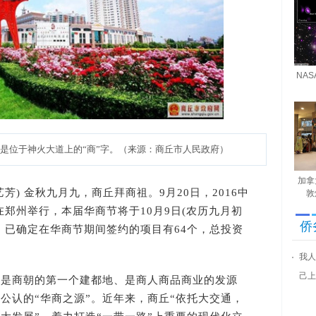
NA
位于神火大道上的“商”字。（来源：商丘市人民政府）
加拿
芳) 金秋九月九，商丘拜商祖。9月20日，2016中
敦
在郑州举行，本届华商节将于10月9日(农历九月初
侨
，已确定在华商节期间签约的项目有64个，总投资
我人
己上
商朝的第一个建都地、是商人商品商业的发源
公认的“华商之源”。近年来，商丘“依托大交通，