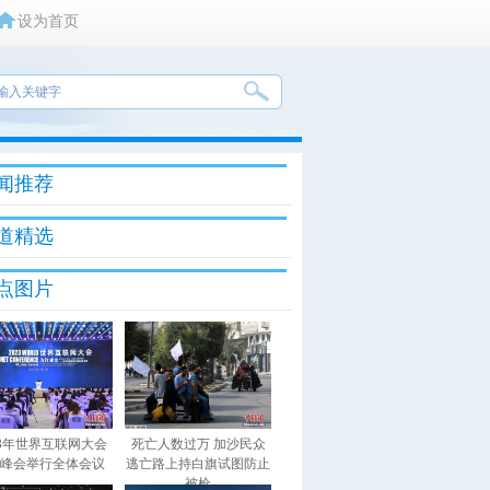
设为首页
闻推荐
道精选
点图片
23年世界互联网大会
死亡人数过万 加沙民众
峰会举行全体会议
逃亡路上持白旗试图防止
被枪