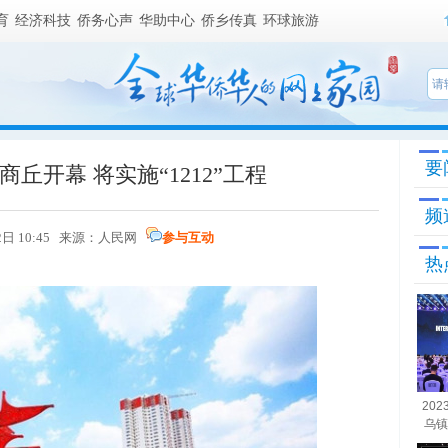
育
经济科技
侨务心声
华助中心
侨乡传真
环球旅游
要
商丘开幕 将实施“1212”工程
频
22日 10:45 来源：人民网
参与互动
热
20
乌镇