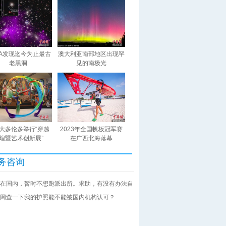
SA发现迄今为止最古
澳大利亚南部地区出现罕
老黑洞
见的南极光
大多伦多举行“穿越
2023年全国帆板冠军赛
煌暨艺术创新展”
在广西北海落幕
务咨询
在国内，暂时不想跑派出所。求助，有没有办法自
网查一下我的护照能不能被国内机构认可？