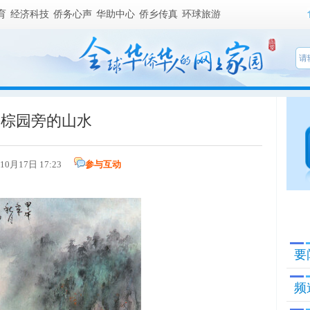
育
经济科技
侨务心声
华助中心
侨乡传真
环球旅游
油棕园旁的山水
年10月17日 17:23
参与互动
要
频