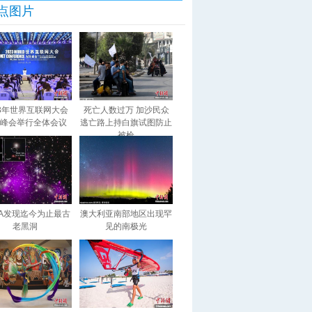
点图片
23年世界互联网大会
死亡人数过万 加沙民众
峰会举行全体会议
逃亡路上持白旗试图防止
被枪
SA发现迄今为止最古
澳大利亚南部地区出现罕
老黑洞
见的南极光