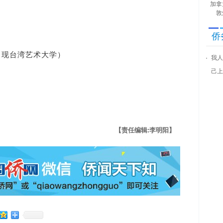
加拿
敦
侨
（现台湾艺术大学）
我人
己上
【责任编辑:李明阳】