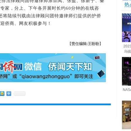
将安排法律顾问团特邀律师涂崇禹、张盈、徐新宁、
秦
热
专家，分上、下午各开展时长约60分钟的在线咨
还将陆续刊载由法律顾问团特邀律师们提供的护侨
欢迎侨商、网友积极参与！
【责任编辑:王盼盼】
20
乌镇
NA