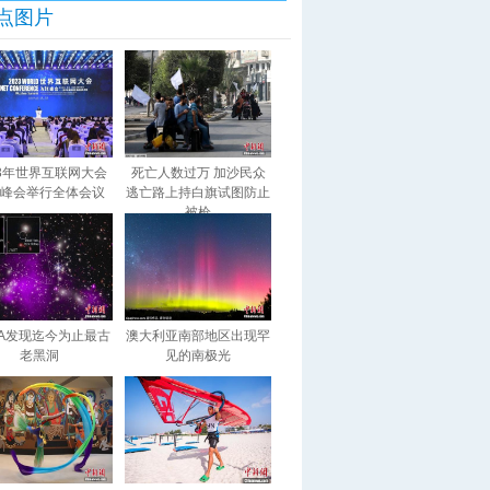
点图片
23年世界互联网大会
死亡人数过万 加沙民众
峰会举行全体会议
逃亡路上持白旗试图防止
被枪
SA发现迄今为止最古
澳大利亚南部地区出现罕
老黑洞
见的南极光