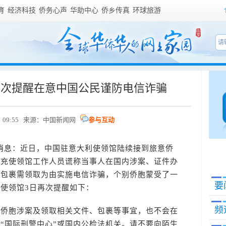
育
经济科技
侨务心声
华助中心
侨乡传真
环球旅游
再次提醒在意中国公民谨防电信诈骗
 09:55 来源：
中国新闻网
参与互动
马消息：近日，中国驻意大利使领馆陆续接到旅意侨
冒充使领馆工作人员谎称当事人在国内涉案、证件办
、包裹需领取为由实施电信诈骗，个别侨胞蒙受了一
要
使领馆3日再次提醒如下：
频
胞涉案及领取相关文件、包裹等事宜，也不会在
“国际刑警中心”或国内公检法机关。请不要向陌生