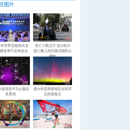
点图片
23年世界互联网大会
死亡人数过万 加沙民众
峰会举行全体会议
逃亡路上持白旗试图防止
被枪
SA发现迄今为止最古
澳大利亚南部地区出现罕
老黑洞
见的南极光