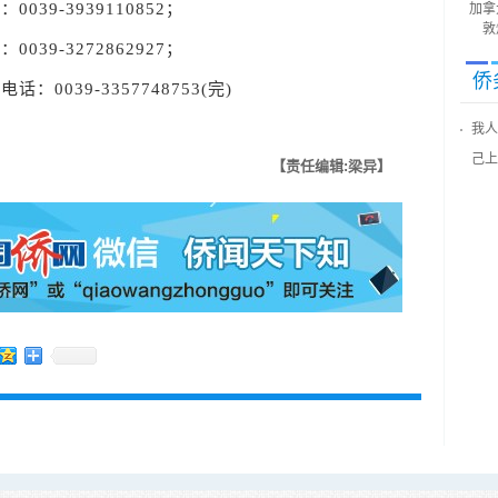
9-3939110852；
加拿
敦
9-3272862927；
侨
39-3357748753(完)
我人
己上
【责任编辑:梁异】