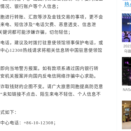
热
庭情况、银行账户等个人信息；
进行转账、汇款等涉及金钱交易的事项，更不会
来电、短信涉及“电话欠费、恶意透支、信息泄
关键词都可能涉嫌诈骗，切勿轻信；
话，建议及时拨打驻意使领馆领事保护电话，或
20
中心12308热线请求将相关信息转中国驻意使领馆
乌镇
向当地警方报案。如有款项系通过国内银行转
公安机关报案并向国内反电信网络诈骗中心求助。
取钱财的企图不变。请广大旅意同胞提高防范意
NA
到“未知链接不点击、陌生来电不轻信、个人信息不
式如下：
话：+86-10-12308；