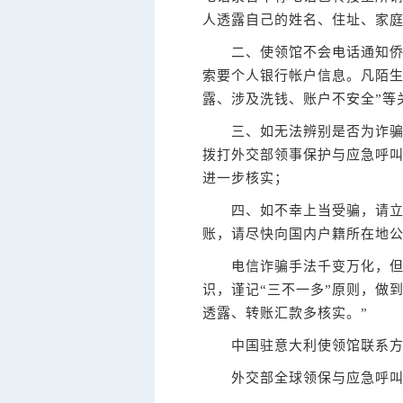
人透露自己的姓名、住址、家
二、使领馆不会电话通知侨胞
索要个人银行帐户信息。凡陌生
露、涉及洗钱、账户不安全”等
三、如无法辨别是否为诈骗电
拨打外交部领事保护与应急呼叫
进一步核实；
四、如不幸上当受骗，请立即
账，请尽快向国内户籍所在地
电信诈骗手法千变万化，但诈
识，谨记“三不一多”原则，做
透露、转账汇款多核实。”
中国驻意大利使领馆联系方
外交部全球领保与应急呼叫中心电