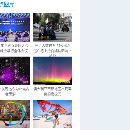
点图片
23年世界互联网大会
死亡人数过万 加沙民众
峰会举行全体会议
逃亡路上持白旗试图防止
被枪
SA发现迄今为止最古
澳大利亚南部地区出现罕
老黑洞
见的南极光