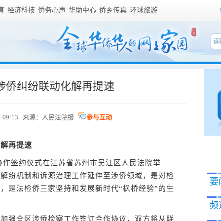
育
经济科技
侨务心声
华助中心
侨乡传真
环球旅游
涉侨纠纷联动化解再提速
3日 09:13 来源：人民法院报
参与互动
化解再提速
作签约仪式在江苏省苏州市吴江区人民法院举
元解纷机制和诉源治理工作延伸至涉侨领域，是对检
要
，是法检侨三家坚持和发展新时代“枫桥经验”的生
频
强全区涉侨检察工作签订合作协议，双方将从联