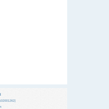
事
02001262]
n