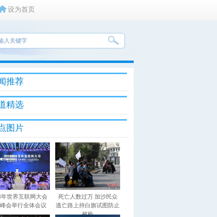
设为首页
闻推荐
道精选
点图片
23年世界互联网大会
死亡人数过万 加沙民众
峰会举行全体会议
逃亡路上持白旗试图防止
被枪