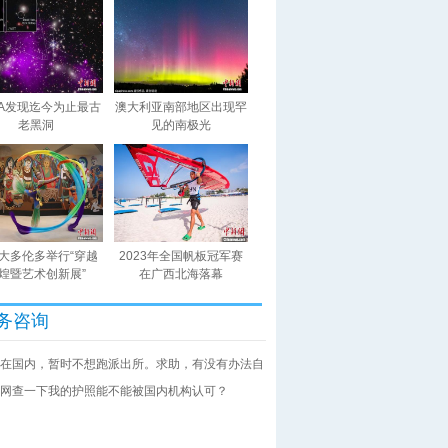
SA发现迄今为止最古
澳大利亚南部地区出现罕
老黑洞
见的南极光
大多伦多举行“穿越
2023年全国帆板冠军赛
煌暨艺术创新展”
在广西北海落幕
务咨询
在国内，暂时不想跑派出所。求助，有没有办法自
网查一下我的护照能不能被国内机构认可？