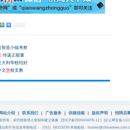
尚智造小镇考察
学
传递正能量
意大利华校结好
中文
学
校支教
网站介绍
|
联系我们
|
广告服务
|
供稿信箱
|
版权声明
|
招聘启
权所有，未经授权禁止复制和建立镜像
[京ICP备05004340号-12 ]
[京公网安备:1101
违法和不良信息举报电话：（010）68315039 举报邮箱：huaren@chinanews.com.c