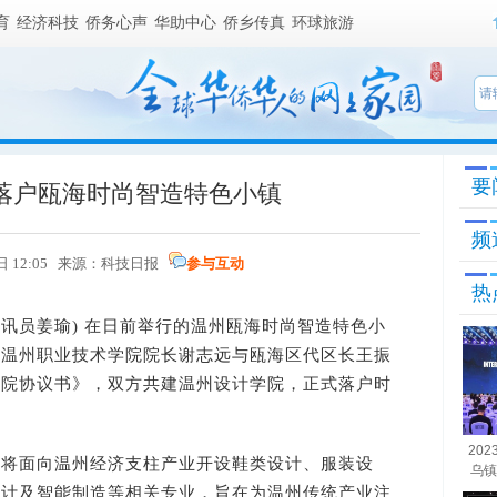
育
经济科技
侨务心声
华助中心
侨乡传真
环球旅游
要
落户瓯海时尚智造特色小镇
频
6日 12:05 来源：科技日报
参与互动
热
讯员姜瑜) 在日前举行的温州瓯海时尚智造特色小
，温州职业技术学院院长谢志远与瓯海区代区长王振
学院协议书》，双方共建温州设计学院，正式落户时
20
面向温州经济支柱产业开设鞋类设计、服装设
乌镇
设计及智能制造等相关专业，旨在为温州传统产业注