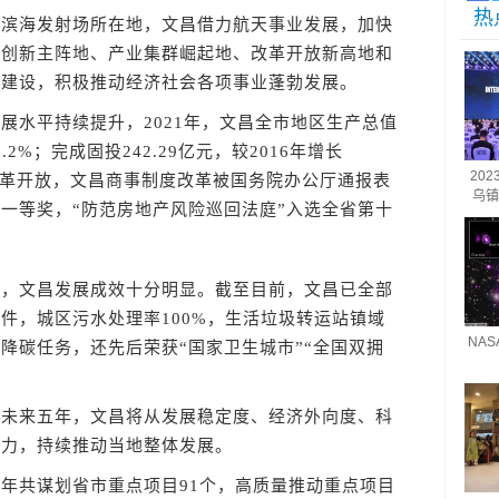
热
海发射场所在地，文昌借力航天事业发展，加快
技创新主阵地、产业集群崛起地、改革开放新高地和
”建设，积极推动经济社会各项事业蓬勃发展。
水平持续提升，2021年，文昌全市地区生产总值
.2%；完成固投242.29亿元，较2016年增长
20
化改革开放，文昌商事制度改革被国务院办公厅通报表
乌镇
新一等奖，“防范房地产风险巡回法庭”入选全省第十
文昌发展成效十分明显。截至目前，文昌已全部
件，城区污水处理率100%，生活垃圾转运站镇域
NA
排降碳任务，还先后荣获“国家卫生城市”“全国双拥
来五年，文昌将从发展稳定度、经济外向度、科
发力，持续推动当地整体发展。
共谋划省市重点项目91个，高质量推动重点项目