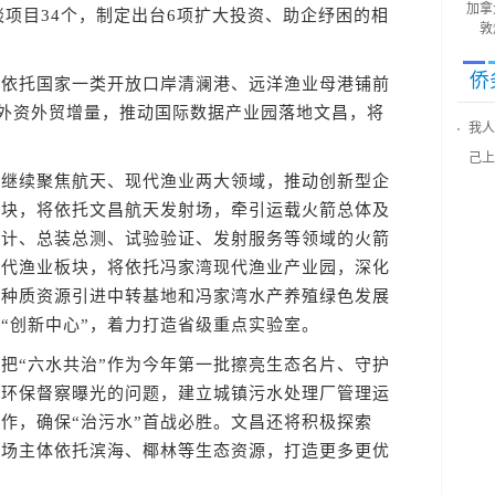
加拿
谈项目34个，制定出台6项扩大投资、助企纾困的相
敦
侨
托国家一类开放口岸清澜港、远洋渔业母港铺前
大外资外贸增量，推动国际数据产业园落地文昌，将
我人
己上
续聚焦航天、现代渔业两大领域，推动创新型企
板块，将依托文昌航天发射场，牵引运载火箭总体及
设计、总装总测、试验验证、发射服务等领域的火箭
现代渔业板块，将依托冯家湾现代渔业产业园，深化
产种质资源引进中转基地和冯家湾水产养殖绿色发展
“创新中心”，着力打造省级重点实验室。
“六水共治”作为今年第一批擦亮生态名片、守护
省环保督察曝光的问题，建立城镇污水处理厂管理运
作，确保“治污水”首战必胜。文昌还将积极探索
导市场主体依托滨海、椰林等生态资源，打造更多更优