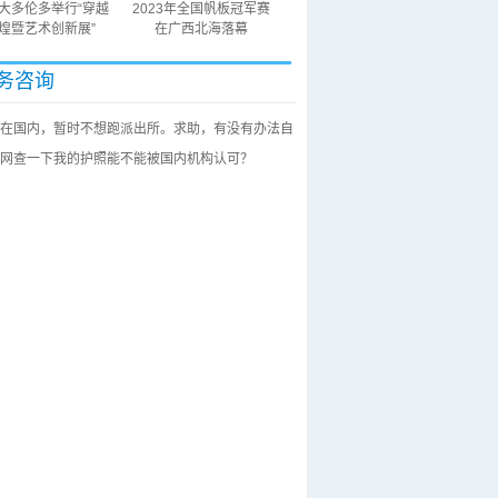
大多伦多举行“穿越
2023年全国帆板冠军赛
煌暨艺术创新展”
在广西北海落幕
务咨询
在国内，暂时不想跑派出所。求助，有没有办法自
网查一下我的护照能不能被国内机构认可？