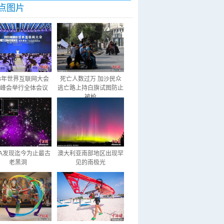
点图片
23年世界互联网大会
死亡人数过万 加沙民众
峰会举行全体会议
逃亡路上持白旗试图防止
被枪
SA发现迄今为止最古
澳大利亚南部地区出现罕
老黑洞
见的南极光