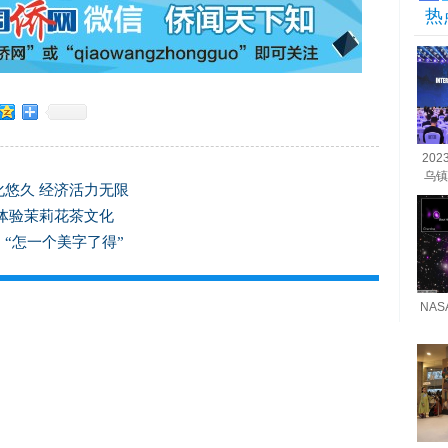
热
20
乌镇
悠久 经济活力无限
体验茉莉花茶文化
“怎一个美字了得”
NA