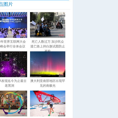
点图片
23年世界互联网大会
死亡人数过万 加沙民众
峰会举行全体会议
逃亡路上持白旗试图防止
被枪
SA发现迄今为止最古
澳大利亚南部地区出现罕
老黑洞
见的南极光