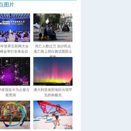
点图片
23年世界互联网大会
死亡人数过万 加沙民众
峰会举行全体会议
逃亡路上持白旗试图防止
被枪
SA发现迄今为止最古
澳大利亚南部地区出现罕
老黑洞
见的南极光