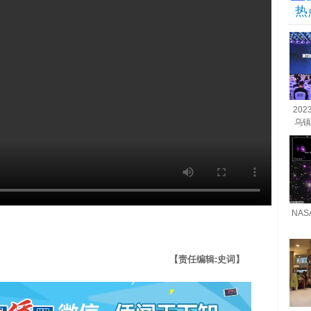
热
20
乌镇
NA
【责任编辑:史词】