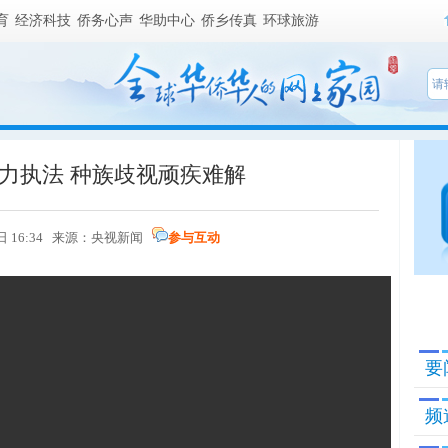
育
经济科技
侨务心声
华助中心
侨乡传真
环球旅游
力执法 种族歧视顽疾难解
7日 16:34 来源：央视新闻
参与互动
要
频