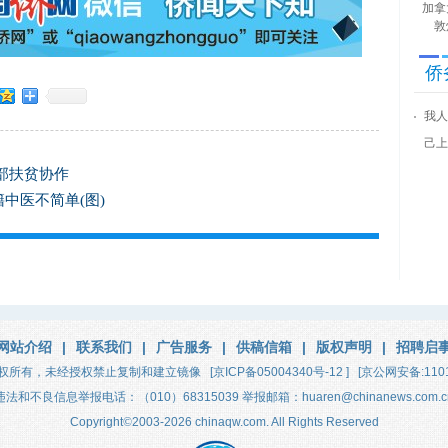
加拿
敦
侨
我人
己上
部扶贫协作
中医不简单(图)
网站介绍
|
联系我们
|
广告服务
|
供稿信箱
|
版权声明
|
招聘启
权所有，未经授权禁止复制和建立镜像
[京ICP备05004340号-12 ]
[京公网安备:1101
违法和不良信息举报电话：（010）68315039 举报邮箱：huaren@chinanews.com.c
Copyright
©
2003-2026
chinaqw.com. All Rights Reserved