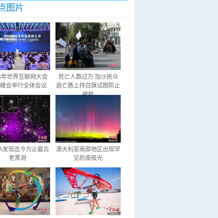
点图片
23年世界互联网大会
死亡人数过万 加沙民众
峰会举行全体会议
逃亡路上持白旗试图防止
被枪
SA发现迄今为止最古
澳大利亚南部地区出现罕
老黑洞
见的南极光