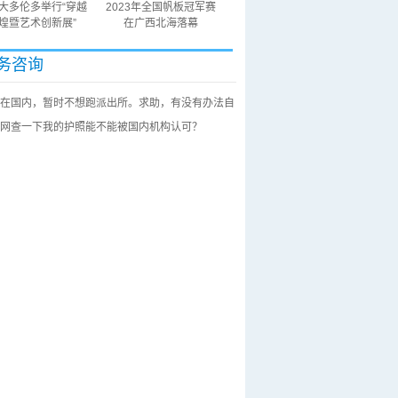
大多伦多举行“穿越
2023年全国帆板冠军赛
煌暨艺术创新展”
在广西北海落幕
务咨询
在国内，暂时不想跑派出所。求助，有没有办法自
网查一下我的护照能不能被国内机构认可？