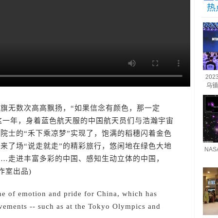
热
20
乌镇
无数次高高飘扬，“如果信念有颜色，那一定
；这一年，身着蓝色航天服的中国航天员们与浩瀚宇宙
平院士的“禾下乘凉梦”实现了，饱满的稻穗闪着金色
来了场“说走就走”的精彩旅行，悠闲地在绿色大地
NA
……走进丰富多彩的中国、感知生动立体的中国，
作室出品)
of emotion and pride for China, which has
vements -- such as at the Tokyo Olympics and