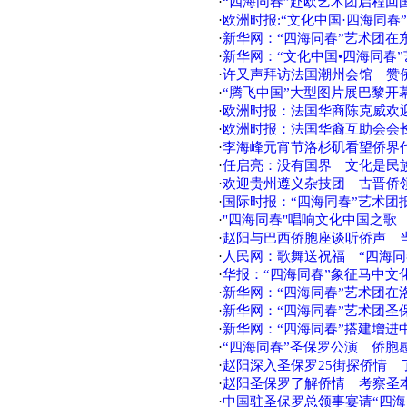
·
“四海同春”赴欧艺术团启程回
·
欧洲时报:“文化中国·四海同春
·
新华网：“四海同春”艺术团在
·
新华网：“文化中国•四海同春
·
许又声拜访法国潮州会馆 赞
·
“腾飞中国”大型图片展巴黎开
·
欧洲时报：法国华商陈克威欢
·
欧洲时报：法国华裔互助会会
·
李海峰元宵节洛杉矶看望侨界
·
任启亮：没有国界 文化是民
·
欢迎贵州遵义杂技团 古晋侨
·
国际时报：“四海同春”艺术团
·
"四海同春"唱响文化中国之歌
·
赵阳与巴西侨胞座谈听侨声 
·
人民网：歌舞送祝福 “四海同
·
华报：“四海同春”象征马中文
·
新华网：“四海同春”艺术团在
·
新华网：“四海同春”艺术团圣
·
新华网：“四海同春”搭建增进
·
“四海同春”圣保罗公演 侨胞感
·
赵阳深入圣保罗25街探侨情 
·
赵阳圣保罗了解侨情 考察圣
·
中国驻圣保罗总领事宴请“四海