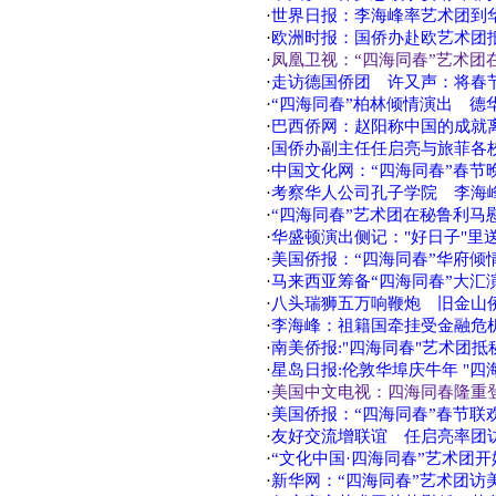
·
世界日报：李海峰率艺术团到华
·
欧洲时报：国侨办赴欧艺术团
·
凤凰卫视：“四海同春”艺术团
·
走访德国侨团 许又声：将春
·
“四海同春”柏林倾情演出 德
·
巴西侨网：赵阳称中国的成就
·
国侨办副主任任启亮与旅菲各
·
中国文化网：“四海同春”春节
·
考察华人公司孔子学院 李海
·
“四海同春”艺术团在秘鲁利马
·
华盛顿演出侧记："好日子"里
·
美国侨报：“四海同春”华府倾
·
马来西亚筹备“四海同春”大汇
·
八头瑞狮五万响鞭炮 旧金山
·
李海峰：祖籍国牵挂受金融危机
·
南美侨报:"四海同春"艺术团抵
·
星岛日报:伦敦华埠庆牛年 "四
·
美国中文电视：四海同春隆重登
·
美国侨报：“四海同春”春节联
·
友好交流增联谊 任启亮率团访
·
“文化中国·四海同春”艺术团
·
新华网：“四海同春”艺术团访