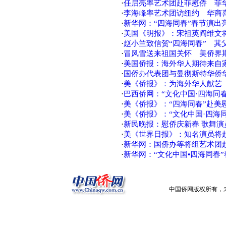
·
任启亮率艺术团赴菲慰侨 菲
·
李海峰率艺术团访纽约 华商
·
新华网：“四海同春”春节演出
·
美国《明报》：宋祖英阎维文
·
赵小兰致信贺“四海同春” 其
·
冒风雪送来祖国关怀 美侨界期
·
美国侨报：海外华人期待来自家
·
国侨办代表团与曼彻斯特华侨
·
美《侨报》：为海外华人献艺
·
巴西侨网：“文化中国·四海同
·
美《侨报》：“四海同春”赴美
·
美《侨报》：“文化中国·四海
·
新民晚报：慰侨庆新春 歌舞演
·
美《世界日报》：知名演员将
·
新华网：国侨办等将组艺术团
·
新华网：“文化中国•四海同春
中国侨网版权所有，未经