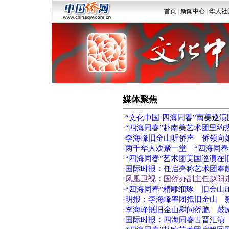
首页
|
新闻中心
|
华人社
媒体聚焦
·
“文化中国·四海同春”南美巡演
·
“四海同春”赴南美艺术团里约
·
李海峰旧金山听侨声 侨领向
·
两千华人欢聚一堂 “四海同春
·
“四海同春”艺术团美国巡演在
·
国际时报：任启亮称艺术团奉
·
凤凰卫视：国侨办副主任赵阳
·
“四海同春”精雕细琢 旧金山
·
明报：李海峰率团抵旧金山 
·
李海峰抵旧金山慰问侨胞 鼓励
·
国际时报：四海同春古晋汇演