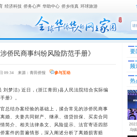
育
经济科技
侨务心声
华助中心
侨乡传真
环球旅游
要
《涉侨民商事纠纷风险防范手册》
频
08日 09:34 来源：青田侨报
参与互动
热
 刘梦洁) 近日，(浙江青田)县人民法院结合实际编
范手册》。
总结办案经验的基础上，揉合常见的涉侨民商事
成离婚、夫妻共同财产、继承、借贷担保、买卖合同
20
案情简介、相关法律条文、风险提示、法官寄语四部
乌镇
涉侨案件的普遍情形，深入阐述分析了离婚损害赔