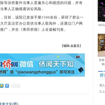
风险等涉侨案件当事人普遍关心和困惑的问题，并有
导当事人正确规避诉讼风险。
目前，该院已发放手册1500余份，获得了群众一
案大厅及法官办公室供当事人取阅外，还通过门户网
NA
行推广，并在《青田侨报》上全篇幅刊发。
【编辑:金嘉龙】
加拿
敦
侨
我人
己上
食文化(图)