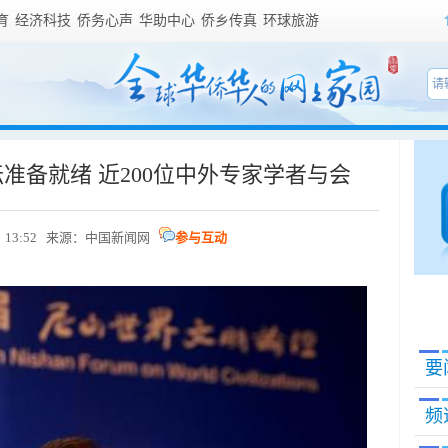
育
经济科技
侨务心声
华助中心
侨乡传真
环球旅游
准备就绪 近200位中外专家学者与会
 13:52 来源：
中国新闻网
参与互动
要
频