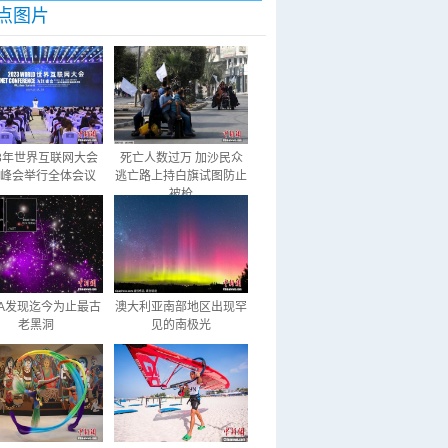
点图片
23年世界互联网大会
死亡人数过万 加沙民众
峰会举行全体会议
逃亡路上持白旗试图防止
被枪
SA发现迄今为止最古
澳大利亚南部地区出现罕
老黑洞
见的南极光