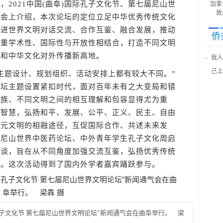
021中国(曲阜)国际孔子文化节、第七届尼山世
加拿
敦
在会上介绍，本次论坛的定位立足中华优秀传统文化
促进世界文明对话交流、合作互鉴、融合发展，推动
侨
注重学术性、国际性与开放性相结合，打造不同文明
牌和中华文化对外传播新高地。
我人
己上
题设计、规划组织、活动安排上都有较大不同。”
论坛主题设置紧扣时代，面对百年未有之大变局和错
民族、不同文明之间的相互理解和包容显得尤为重
邃智慧，弘扬和平、发展、公平、正义、民主、自由
多元文明的相融途径，互促国际合作、共述未来发
办尼山世界中医药论坛、中外青年学生孔子文化周启
访谈，旨在从不同角度加强交流互鉴，弘扬优秀传统
体。这次活动得到了国内外学者嘉宾踊跃参与。
国际孔子文化节 第七届尼山世界文明论坛”新闻通气会在曲阜举行。 梁