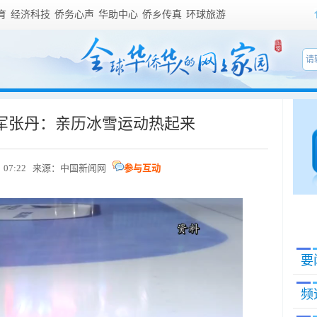
育
经济科技
侨务心声
华助中心
侨乡传真
环球旅游
军张丹：亲历冰雪运动热起来
 07:22 来源：
中国新闻网
参与互动
要
频