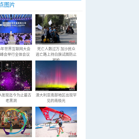
点图片
23年世界互联网大会
死亡人数过万 加沙民众
峰会举行全体会议
逃亡路上持白旗试图防止
被枪
SA发现迄今为止最古
澳大利亚南部地区出现罕
老黑洞
见的南极光