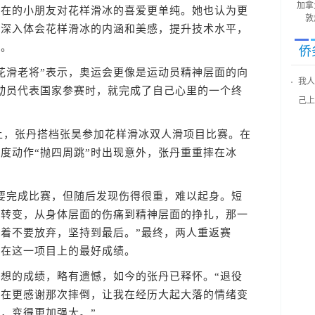
加拿
现在的小朋友对花样滑冰的喜爱更单纯。她也认为更
敦
手深入体会花样滑冰的内涵和美感，提升技术水平，
展。
侨
滑老将”表示，奥运会更像是运动员精神层面的向
我人
动员代表国家参赛时，就完成了自己心里的一个终
己上
上，张丹搭档张昊参加花样滑冰双人滑项目比赛。在
度动作“抛四周跳”时出现意外，张丹重重摔在冰
完成比赛，但随后发现伤得很重，难以起身。短
绪转变，从身体层面的伤痛到精神层面的挣扎，那一
着不要放弃，坚持到最后。”最终，两人重返赛
国在这一项目上的最好成绩。
的成绩，略有遗憾，如今的张丹已释怀。“退役
现在更感谢那次摔倒，让我在经历大起大落的情绪变
，变得更加强大。”