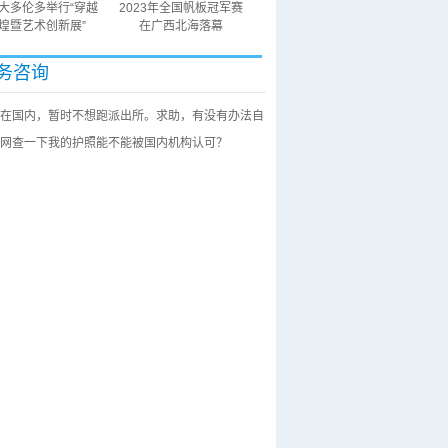
大多伦多举行“穿越
2023年全国帆板冠军赛
煌暨艺术创新展”
在广西北海落幕
务咨询
在国内，暂时不想跑派出所。求助，有没有办法自
网查一下我的护照能不能被国内机构认可？