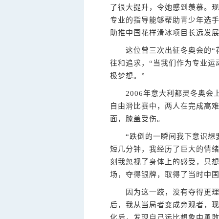
了很大提升，令她感到羡慕。
专业的指导能够帮助青少年选
助推中国花样滑冰项目长远发
这位曾三次出征冬奥会的“花
往和追求，“当我们作为专业运
极梦想。”
2006年意大利都灵冬奥会
自由滑比赛中，两人在完成高难
面，膝盖受伤。
“跌倒的一瞬间我下意识想要
短几分钟，我经历了巨大的情
刻我忽视了身体上的感受，只想
场，夺得银牌，取得了当时中
因为这一跤，没有夺得更理想
后，我从当局者变成旁观者，
化后，发现自己远比想象中勇敢