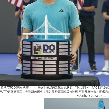
拉斯ATP250男单决赛中，中国选手吴易昺延续出色状态，顶住对手44记ACE的猛烈冲击，化解
ATP巡回赛冠军，创造新的历史！图为吴易昺获胜后与拉玛·亨特奖杯合影。图/视觉
发布时间：2023-02-1