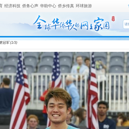
育
经济科技
侨务心声
华助中心
侨乡传真
环球旅游
赛冠军
(
1
/
3
)