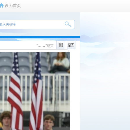
设为首页
"← →"翻页