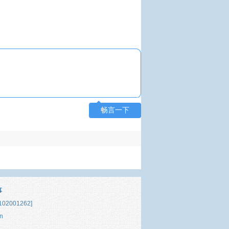
畅言一下
事
02001262]
n