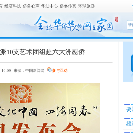
育
经济科技
侨务心声
华助中心
侨乡传真
环球旅游
”将派10支艺术团组赴六大洲慰侨
 16:09 来源：
中国新闻网
参与互动
要
频