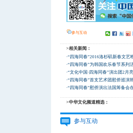
参与互动
>相关新闻：
·
“四海同春”2016洛杉矶新春文
·
“四海同春”为韩国欢乐春节系列活
·
“文化中国·四海同春”演出团2月
·
“四海同春”首支艺术团慰侨巡演
·
“四海同春”慰侨演出法国筹备会
>中华文化频道精选：
参与互动