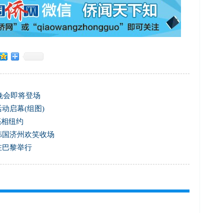
艺晚会即将登场
动启幕(组图)
亮相纽约
韩国济州欢笑收场
在巴黎举行