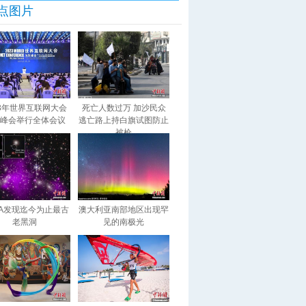
点图片
23年世界互联网大会
死亡人数过万 加沙民众
峰会举行全体会议
逃亡路上持白旗试图防止
被枪
SA发现迄今为止最古
澳大利亚南部地区出现罕
老黑洞
见的南极光