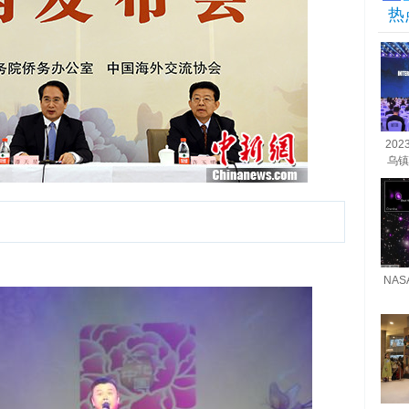
热
20
乌镇
摄
NA