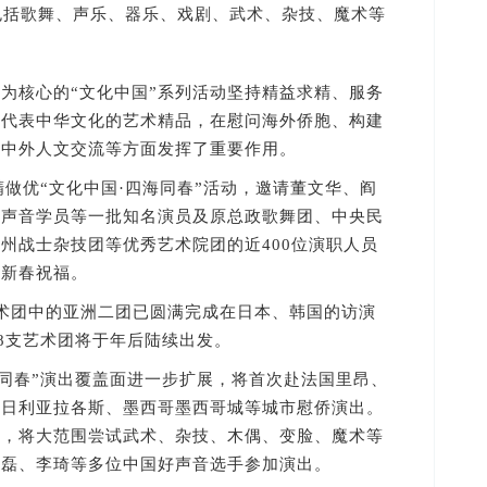
包括歌舞、声乐、器乐、戏剧、武术、杂技、魔术等
为核心的“文化中国”系列活动坚持精益求精、服务
、代表中华文化的艺术精品，在慰问海外侨胞、构建
进中外人文交流等方面发挥了重要作用。
做优“文化中国·四海同春”活动，邀请董文华、阎
好声音学员等一批知名演员及原总政歌舞团、中央民
州战士杂技团等优秀艺术院团的近400位演职人员
去新春祝福。
团中的亚洲二团已圆满完成在日本、韩国的访演
余8支艺术团将于年后陆续出发。
同春”演出覆盖面进一步扩展，将首次赴法国里昂、
尼日利亚拉各斯、墨西哥墨西哥城等城市慰侨演出。
样，将大范围尝试武术、杂技、木偶、变脸、魔术等
张磊、李琦等多位中国好声音选手参加演出。