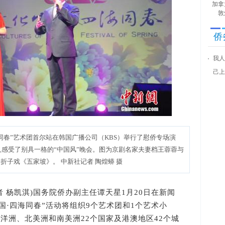
加拿
敦
侨
我人
己上
海同春”艺术团首尔站在韩国广播公司（KBS）举行了慰侨专场演
人感受了别具一格的“中国风”晚会。图为京剧名家夫妻档王蓉蓉与
折子戏《五家坡》。 中新社记者 陶煌蟒 摄
记者 杨凯淇)国务院侨办副主任谭天星1月20日在新闻
中国·四海同春”活动将组织9个艺术团和1个艺术小
洋洲、北美洲和南美洲22个国家及港澳地区42个城