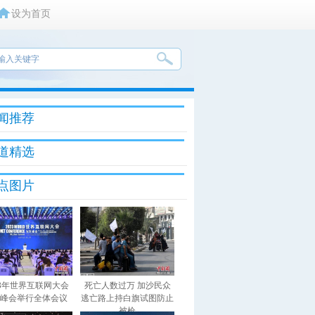
设为首页
闻推荐
道精选
点图片
23年世界互联网大会
死亡人数过万 加沙民众
峰会举行全体会议
逃亡路上持白旗试图防止
被枪