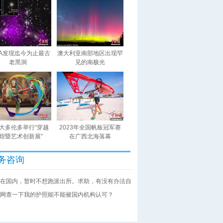
SA发现迄今为止最古
澳大利亚南部地区出现罕
老黑洞
见的南极光
大多伦多举行“穿越
2023年全国帆板冠军赛
煌暨艺术创新展”
在广西北海落幕
务咨询
在国内，暂时不想跑派出所。求助，有没有办法自
网查一下我的护照能不能被国内机构认可？