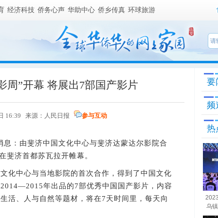
育
经济科技
侨务心声
华助中心
侨乡传真
环球旅游
要
电影周”开幕 将展出7部国产影片
频
4日 16:39 来源：人民日报
参与互动
热
消息：由斐济中国文化中心与斐济达蒙达尔影院合
2日在斐济首都苏瓦拉开帷幕。
化中心与当地影院的首次合作，得到了中国文化
014—2015年出品的7部优秀中国国产影片，内容
20
生活、人与自然等题材，将在7天时间里，每天向
乌镇