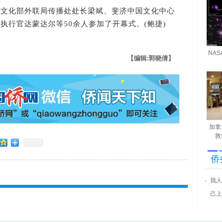
化部外联局传播处处长梁斌、斐济中国文化中心
执行官达蒙达尔等50余人参加了开幕式。(鲍捷)
NA
【编辑:郭晓倩】
加拿
敦
侨
我人
己上