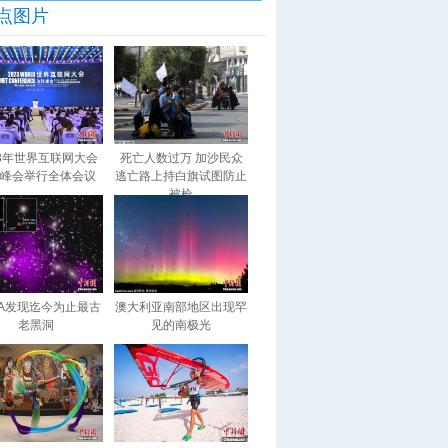
点图片
23年世界互联网大会
死亡人数过万 加沙民众
峰会举行全体会议
逃亡路上持白旗试图防止
被枪
SA发现迄今为止最古
澳大利亚南部地区出现罕
老黑洞
见的南极光