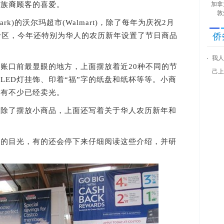
同族裔顾客的喜爱。
加拿
敦
ark)的沃尔玛超市(Walmart)，除了每年为庆祝2月
专区，今年还特别为华人的农历新年设置了节日商品
侨
我人
口前最显眼的地方，上面摆放着近20种不同的节
己上
LED灯挂饰、印着“福”字的纸盘和纸杯等等。小商
其中有不少已经卖光。
了摆放小商品，上面还写着关于华人农历新年和
目光，有的还会停下来仔细阅读这些介绍，并研
。