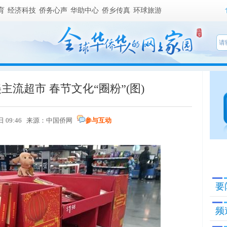
育
经济科技
侨务心声
华助中心
侨乡传真
环球旅游
流超市 春节文化“圈粉”(图)
日 09:46 来源：
中国侨网
参与互动
要
频