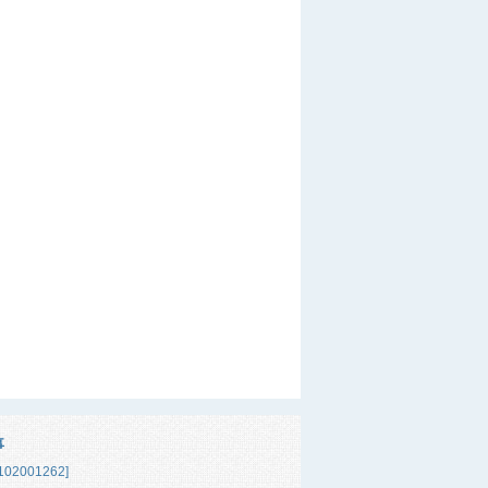
事
02001262]