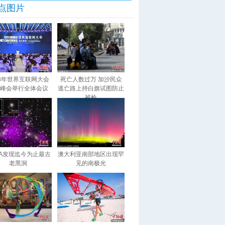
点图片
23年世界互联网大会
死亡人数过万 加沙民众
峰会举行全体会议
逃亡路上持白旗试图防止
被枪
SA发现迄今为止最古
澳大利亚南部地区出现罕
老黑洞
见的南极光