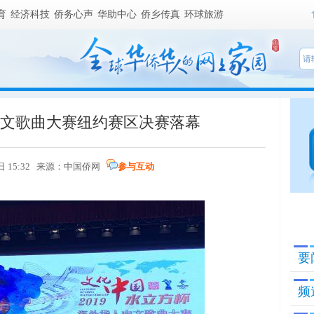
育
经济科技
侨务心声
华助中心
侨乡传真
环球旅游
”中文歌曲大赛纽约赛区决赛落幕
日 15:32 来源：
中国侨网
参与互动
要
频