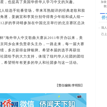
之星，也提高了美国华侨华人学习中文的兴趣。
加拿
敦
成人组选手轮番登场，带来耳熟能详的经典老歌和脍
的角逐，姜婉宜和李英分别夺得青少年组和成人组一
侨
12岁的李诗晴参加在中国北京举行的北京赛区总决
我人
己上
”海外华人中文歌曲大赛从2011年开办以来，美
北京同乡会来负责牵头主办，一路走来，每一届大赛
成绩，多次获得金牌银牌。希望本届的选手再获佳
家社团给予的大力支持，体现了纽约华人社团的团结
爱，希望明年有更多的华人和社团参与这一活动。
【责任编辑:李明阳】