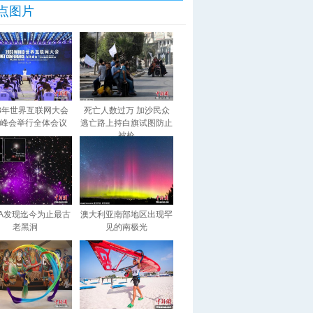
点图片
23年世界互联网大会
死亡人数过万 加沙民众
峰会举行全体会议
逃亡路上持白旗试图防止
被枪
SA发现迄今为止最古
澳大利亚南部地区出现罕
老黑洞
见的南极光