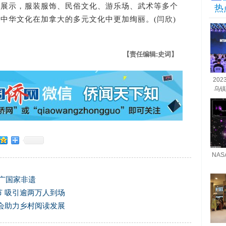
化展示，服装服饰、民俗文化、游乐场、武术等多个
热
中华文化在加拿大的多元文化中更加绚丽。(闫欣)
【责任编辑:史词】
20
乌镇
NA
推广国家非遗
 吸引逾两万人到场
会助力乡村阅读发展