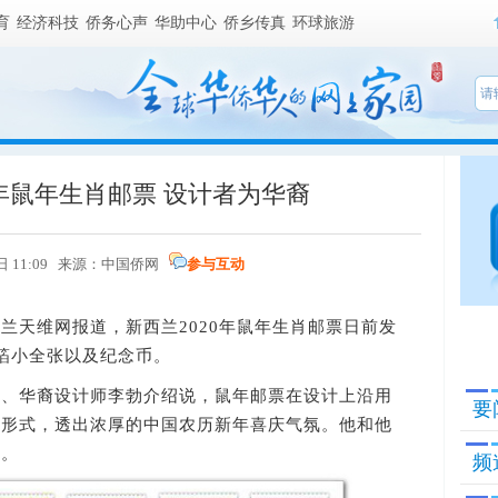
育
经济科技
侨务心声
华助中心
侨乡传真
环球旅游
0年鼠年生肖邮票 设计者为华裔
日 11:09 来源：
中国侨网
参与互动
兰天维网报道，新西兰2020年鼠年生肖邮票日前发
箔小全张以及纪念币。
华裔设计师李勃介绍说，鼠年邮票在设计上沿用
要
术形式，透出浓厚的中国农历新年喜庆气氛。他和他
计。
频