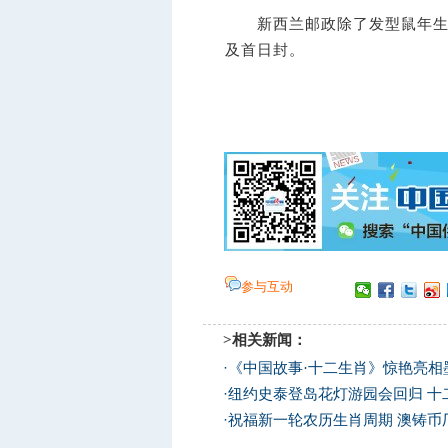
新西兰邮政除了发型鼠年生肖
及首日封。
参与互动
>相关新闻：
·
《中国故事·十二生肖》惊艳亮相
·
纽约史泰登岛花灯游园会回归 十
·
祝福新一轮农历生肖周期 澳铸币