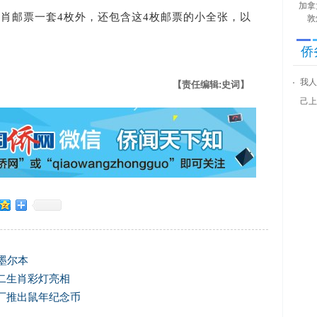
加拿
邮票一套4枚外，还包含这4枚邮票的小全张，以
敦
侨
我人
【责任编辑:史词】
己上
墨尔本
二生肖彩灯亮相
厂推出鼠年纪念币