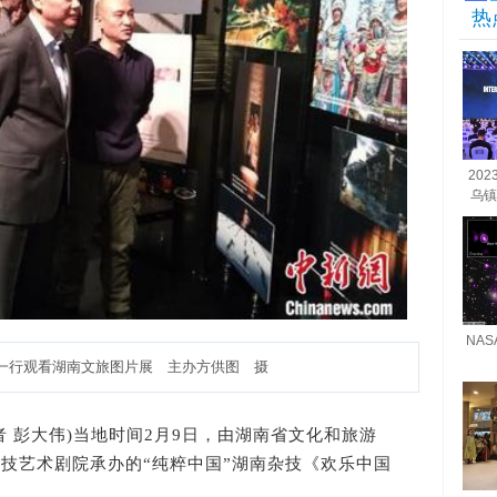
热
20
乌镇
NA
一行观看湖南文旅图片展 主办方供图 摄
记者 彭大伟)当地时间2月9日，由湖南省文化和旅游
技艺术剧院承办的“纯粹中国”湖南杂技《欢乐中国
。