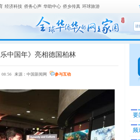
育
经济科技
侨务心声
华助中心
侨乡传真
环球旅游
欢乐中国年》亮相德国柏林
 08:56 来源：
中国新闻网
参与互动
要
频