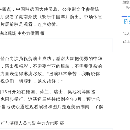
加拿
敦
午四点，中国驻德国大使吴恳、公使衔文化参赞陈
乐厅观看了湖南杂技《欢乐中国年》演出。中场休息
侨
图片展前驻足观看，连声称赞。
我人
己上
台向演员祝贺演出成功，感谢大家把优秀的中华
说，演出很精彩，不需要华丽的服装，不需要复杂的
力量表达得淋漓尽致。“巡演非常辛苦，我听说你
祝你们一切顺利，越来越好！”
月15日开始在德国、荷兰、瑞士、奥地利等国巡
展也同步举行。巡演巡展将持续到今年3月，预计总
0万当地观众通过观看演出和图片走近美丽湖南，了解