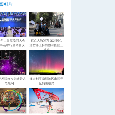
点图片
23年世界互联网大会
死亡人数过万 加沙民众
峰会举行全体会议
逃亡路上持白旗试图防止
被枪
SA发现迄今为止最古
澳大利亚南部地区出现罕
老黑洞
见的南极光