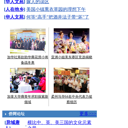
[
华人文苑
]
嫁人的误区
[
人在他乡
]
美国小镇熏衣草园的理想下午
[
华人文苑
]
何等“高手”把酒井法子带“坏”了
加华社筹款助华裔花滑小将
亚洲小姐美东赛区竞选揭晓
备战冬奥
加拿大华裔青年求职探索新
柔州马华64名中央代表力挺
领域
蔡细历
更多>>>
侨网论坛
[
异域唐
横比中、英、美三国的文化元素
-