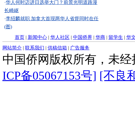
·
华人何时迈进日选举大门？前景光明道路漫
长崎岖
·
李绍麟就职 加拿大首现两华人省督同时在任
(图)
首页
|
新闻中心
|
华人社区
|
中国侨界
|
华商
|
留学生
|
华
网站简介
|
联系我们
|
供稿信箱
|
广告服务
中国侨网版权所有，未经
ICP备05067153号]
[不良