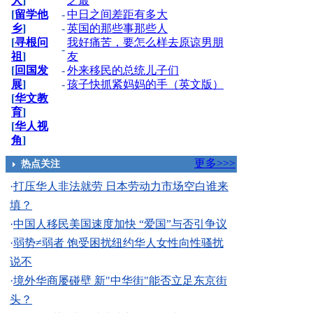
人
]
之最
[
留学他
-
中日之间差距有多大
乡
]
-
英国的那些事那些人
[
寻根问
我好痛苦，要怎么样去原谅男朋
-
祖
]
友
[
回国发
-
外来移民的总统儿子们
展
]
-
孩子快抓紧妈妈的手（英文版）
[
华文教
育
]
[
华人视
角
]
更多>>>
热点关注
·
打压华人非法就劳 日本劳动力市场空白谁来
填？
·
中国人移民美国速度加快 “爱国”与否引争议
·
弱势≠弱者 饱受困扰纽约华人女性向性骚扰
说不
·
境外华商屡碰壁 新"中华街"能否立足东京街
头？