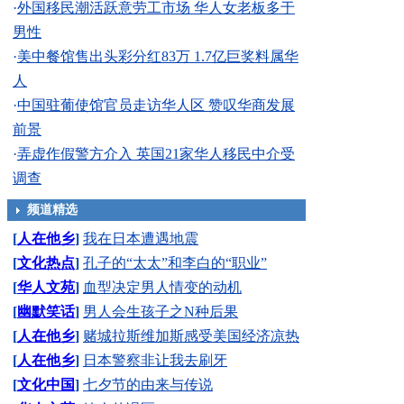
·
外国移民潮活跃意劳工市场 华人女老板多于
男性
·
美中餐馆售出头彩分红83万 1.7亿巨奖料属华
人
·
中国驻葡使馆官员走访华人区 赞叹华商发展
前景
·
弄虚作假警方介入 英国21家华人移民中介受
调查
频道精选
[
人在他乡
]
我在日本遭遇地震
[
文化热点
]
孔子的“太太”和李白的“职业”
[
华人文苑
]
血型决定男人情变的动机
[
幽默笑话
]
男人会生孩子之N种后果
[
人在他乡
]
赌城拉斯维加斯感受美国经济凉热
[
人在他乡
]
日本警察非让我去刷牙
[
文化中国
]
七夕节的由来与传说