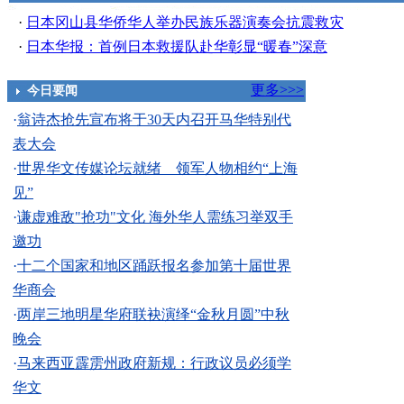
·
日本冈山县华侨华人举办民族乐器演奏会抗震救灾
·
日本华报：首例日本救援队赴华彰显“暖春”深意
更多>>>
今日要闻
·
翁诗杰抢先宣布将于30天内召开马华特别代
表大会
·
世界华文传媒论坛就绪 领军人物相约“上海
见”
·
谦虚难敌"抢功"文化 海外华人需练习举双手
邀功
·
十二个国家和地区踊跃报名参加第十届世界
华商会
·
两岸三地明星华府联袂演绎“金秋月圆”中秋
晚会
·
马来西亚霹雳州政府新规：行政议员必须学
华文