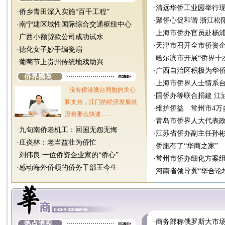
·
清远华侨工业园举行
·
侨乡青田深入实施“百千工程”
·
聚侨心促和谐 浙江松
·
南宁建区域性国际综合交通枢纽中心
·
上海市侨办官员赴杨浦
·
广西小额贷款公司成功试水
·
天津市召开全市侨资
·
德化女子妙手编瓷扇
·
哈尔滨市开展“侨界十杰
·
葡萄节上贵州传统地戏助兴
·
广西自治区积极为华
侨界撷英
·
上海市侨界人士情系台
没有侨港澳台同胞的关心
·
国侨办等联合捐建 江
和支持，江门的经济发展就
·
维护侨益 常州市4万
没有那么快速……
·
青岛市侨界人大代表
·
九旬南侨老机工：回国无怨无悔
·
江苏省侨办副主任孙
·
庄炎林：老当益壮为侨忙
·
侨胞有了“华商之家”
·
刘伟良:一位侨资企业家的“侨心”
·
常州市侨办细化方案
·
感动海外侨领的侨务干部王今生
·
河南省领导冀“华合论
·
商务部称俄罗斯大市
热点透视