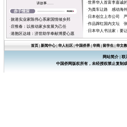
·
世界华人首富李嘉诚
讲故事……
·
为粪车让路 感动海
赤子情深
·
日本创立上市公司 
·
旅港实业家陈伟心系家国情倾乡邦
·
作品蹿红国内文坛 
·
庄惟春：以推动家乡发展为己任
·
日本华人书法家：要
·
港胞区达雄：济世助学奉献博爱心愿
首页
|
新闻中心
|
华人社区
|
中国侨界
|
华商
|
留学生
|
华文
网站简介
|
联
中国侨网版权所有，未经授权禁止复制