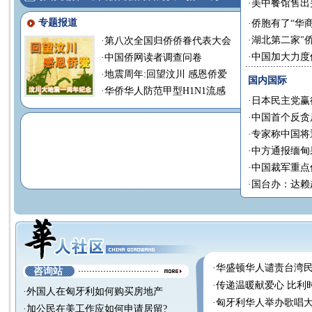
·
美中餐馆售出头
专题报道
·
侨胞有了“华
·
湖北第二家"
·
第八次全国归侨侨眷代表大会
·
中国加大力度
·
中国侨网读者调查问卷
·
地震周年:回望汶川 感恩侨爱
国内国际
·
华侨华人防范甲型H1N1流感
·
日本民主党赢
·
中国首个反贪
·
专家称中国将
·
中方通报缅甸
·
中国裁军重点
·
国台办：达赖
·
华盛顿华人谴责台湾
咨询站
·
传递温暖献爱心 比利
·
外国人在匈牙利如何购买房地产
·
匈牙利华人举办歌唱大
·
加公民在美工作应如何申请居留?