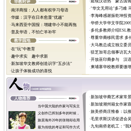
·
延续汉语热 蒙古国
华教时评
·
"华文无用论"多刁难
·
南洋商报：人人都有权学习母语
·
李海峰感谢振乾坤投
·
华媒：汉字在日本愈显“优越”
·
华侨大学华文学院20
·
马来西亚中国报：增建华小不能再拖
·
多伦多教师介绍ESL
·
普及华语，不怕亡羊补牢
·
尊重华裔移民需求 多
教学园地
·
大马教总成立独立委
·
在“玩”中教育
·
驻芝加哥总领事访瓦
·
趣中求实 趣中求新
·
开放巫印裔参与 汉
·
新加坡华文教师创造识字“五步法”
·
柬埔寨华校教师要缴
·
让孩子体验成功的喜悦
·
新加坡华裔艺术家常
人物推荐
·
新加坡潮州籍女作家蓉
当中国大陆的作家与写实主
·
旅美侨商庄惟春：以
义创作已挥别多年的时候，
·
毛里求斯汉语促进会
旅居海外20年的张翎却在用
·
九旬南侨老机工：“我
最为传统的考证和写作方式