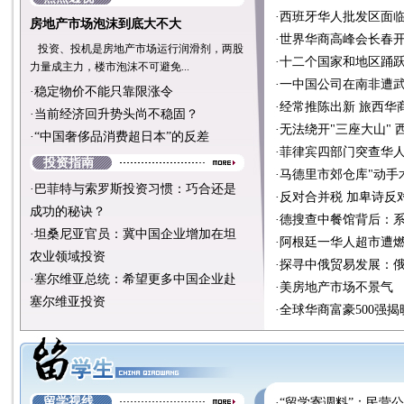
·
西班牙华人批发区面
房地产市场泡沫到底大不大
·
世界华商高峰会长春开
投资、投机是房地产市场运行润滑剂，两股
·
十二个国家和地区踊
力量成主力，楼市泡沫不可避免...
·
一中国公司在南非遭武
·
稳定物价不能只靠限涨令
·
经常推陈出新 旅西华
·
当前经济回升势头尚不稳固？
·
无法绕开"三座大山"
·
“中国奢侈品消费超日本”的反差
·
菲律宾四部门突查华人
投资指南
·
马德里市郊仓库"动手
·
巴菲特与索罗斯投资习惯：巧合还是
·
反对合并税 加卑诗反
成功的秘诀？
·
德搜查中餐馆背后：系
·
坦桑尼亚官员：冀中国企业增加在坦
·
阿根廷一华人超市遭燃
农业领域投资
·
探寻中俄贸易发展：
·
塞尔维亚总统：希望更多中国企业赴
·
美房地产市场不景气
塞尔维亚投资
·
全球华商富豪500强
留学视线
·
“留学寄调料”：民营