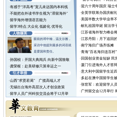
·
迎六十周年国庆 瑞士
·
有感于“洋高考”宠儿未达国内本科线
·
全英学联筹办国庆献礼
·
不能把在外读书学生视为"滞留海外"
·
美国半数大学毕业率不
·
留学海外增强语言能力
·
献礼祖国华诞 留法学
·
留学3特点:大众化 低龄化 优等化
·
江苏省海外智力峰会将
人物撷英
·
江苏丹阳：月下追回的
眼前的邓中翰，温文尔雅，
采访中他提到最多的词语就
·
南宁海归广场齐练摊
是爱国和责任。
·
青海“百名海归连百村”
·
回国创业资金短缺 民
·
孙国桢：开国大典阅兵 向新中国致敬
·
厦门引进海外人才答
·
龚荣枢：赴美研修只算幸运之一
·
意大利中国留学生近
引才举措
·
多起在澳中国留学生
·
山西“求贤若渴” 广揽高端人才
·
张世军：欢迎留学人
·
无锡出台海外高层次人才创业政策
·
广州留交会12月举行 
·
留学人员广州科技交流会将于12月举
行