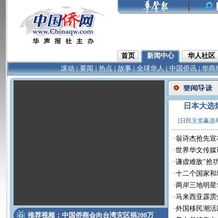
首页
新闻中心
华人社区
滚动
|
要闻
|
热点
|
故事
|
全球华人
|
中国侨讯
|
华商
日本大选
[日民主党赢选举
·
翁诗杰抢先宣
·
世界华文传媒
·
谦虚难敌"抢
·
十二个国家和
·
两岸三地明星
·
马来西亚霹雳
·
外国移民潮活
推荐视频：中国侨商会向台湾灾区捐200万