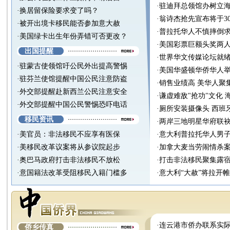
·
驻迪拜总领馆办树立
·
换居留保险要求变了吗？
·
翁诗杰抢先宣布将于3
·
被开出境卡移民能否参加意大赦
·
普拉托华人不慎摔倒求
·
美国绿卡出生年份弄错可否更改？
·
美国彩票巨额头奖两
出国提醒
·
世界华文传媒论坛就绪
·
驻蒙古使领馆吁公民外出提高警惕
·
美国华盛顿华侨华人举
·
驻芬兰使馆提醒中国公民注意防盗
·
销售业绩高 美华人聚
·
外交部提醒赴新西兰公民注意安全
·
谦虚难敌"抢功"文化
·
外交部提醒中国公民警惕恐吓电话
·
厕所安装摄像头 西班
移民资讯
·
两岸三地明星华府联袂
·
美官员：非法移民不应享有医保
·
意大利普拉托华人男
·
美移民改革议案将从参议院起步
·
加拿大麦当劳闹情杀案
·
奥巴马政府打击非法移民不放松
·
打击非法移民聚集露宿
·
意国籍法改革受阻移民入籍门槛多
·
意大利“大赦”将拉开
·
连云港市侨办联系实
侨乡传真