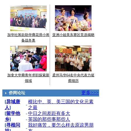
加华社筹款助华裔花滑小将
亚洲小姐美东赛区竞选揭晓
备战冬奥
加拿大华裔青年求职探索新
柔州马华64名中央代表力挺
领域
蔡细历
更多>>>
侨网论坛
[
异域唐
横比中、英、美三国的文化元素
-
人
]
之最
[
留学他
-
中日之间差距有多大
乡
]
-
英国的那些事那些人
[
寻根问
我好痛苦，要怎么样去原谅男朋
-
祖
]
友