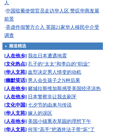
人
·
中国驻葡使馆官员走访华人区 赞叹华商发展
前景
·
弄虚作假警方介入 英国21家华人移民中介受
调查
频道精选
[
人在他乡
]
我在日本遭遇地震
[
文化热点
]
孔子的“太太”和李白的“职业”
[
华人文苑
]
血型决定男人情变的动机
[
幽默笑话
]
男人会生孩子之N种后果
[
人在他乡
]
赌城拉斯维加斯感受美国经济凉热
[
人在他乡
]
日本警察非让我去刷牙
[
文化中国
]
七夕节的由来与传说
[
华人文苑
]
嫁人的误区
[
人在他乡
]
美国小镇熏衣草园的理想下午
[
华人文苑
]
何等“高手”把酒井法子带“坏”了