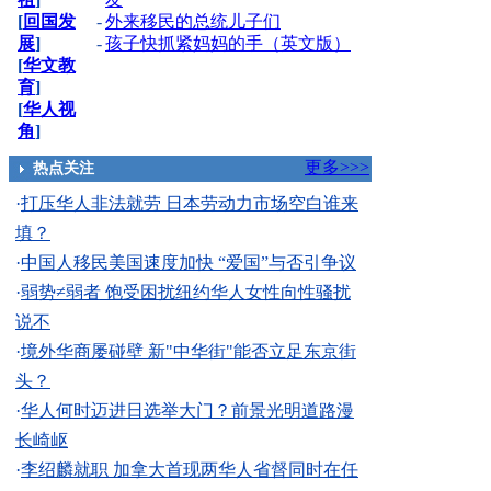
[
回国发
-
外来移民的总统儿子们
展
]
-
孩子快抓紧妈妈的手（英文版）
[
华文教
育
]
[
华人视
角
]
更多>>>
热点关注
·
打压华人非法就劳 日本劳动力市场空白谁来
填？
·
中国人移民美国速度加快 “爱国”与否引争议
·
弱势≠弱者 饱受困扰纽约华人女性向性骚扰
说不
·
境外华商屡碰壁 新"中华街"能否立足东京街
头？
·
华人何时迈进日选举大门？前景光明道路漫
长崎岖
·
李绍麟就职 加拿大首现两华人省督同时在任