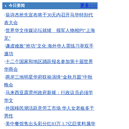
更多>>>
今日要闻
·
翁诗杰抢先宣布将于30天内召开马华特别代
表大会
·
世界华文传媒论坛就绪 领军人物相约“上海
见”
·
谦虚难敌"抢功"文化 海外华人需练习举双手
邀功
·
十二个国家和地区踊跃报名参加第十届世界
华商会
·
两岸三地明星华府联袂演绎“金秋月圆”中秋
晚会
·
马来西亚霹雳州政府新规：行政议员必须学
华文
·
外国移民潮活跃意劳工市场 华人女老板多于
男性
·
美中餐馆售出头彩分红83万 1.7亿巨奖料属华