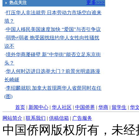
更多>>>
热点关注
·
打压华人非法就劳 日本劳动力市场空白谁来
填？
·
中国人移民美国速度加快 “爱国”与否引争议
·
弱势≠弱者 饱受困扰纽约华人女性向性骚扰
说不
·
境外华商屡碰壁 新"中华街"能否立足东京街
头？
·
华人何时迈进日选举大门？前景光明道路漫
长崎岖
·
李绍麟就职 加拿大首现两华人省督同时在任
(图)
首页
|
新闻中心
|
华人社区
|
中国侨界
|
华商
|
留学生
|
华
网站简介
|
联系我们
|
供稿信箱
|
广告服务
中国侨网版权所有，未经