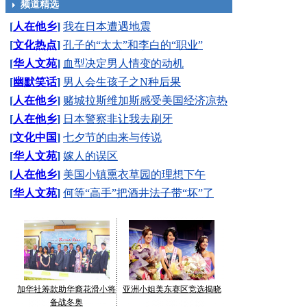
频道精选
[
人在他乡
]
我在日本遭遇地震
[
文化热点
]
孔子的“太太”和李白的“职业”
[
华人文苑
]
血型决定男人情变的动机
[
幽默笑话
]
男人会生孩子之N种后果
[
人在他乡
]
赌城拉斯维加斯感受美国经济凉热
[
人在他乡
]
日本警察非让我去刷牙
[
文化中国
]
七夕节的由来与传说
[
华人文苑
]
嫁人的误区
[
人在他乡
]
美国小镇熏衣草园的理想下午
[
华人文苑
]
何等“高手”把酒井法子带“坏”了
加华社筹款助华裔花滑小将
亚洲小姐美东赛区竞选揭晓
备战冬奥