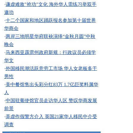
·
谦虚难敌"抢功"文化 海外华人需练习举双手
邀功
·
十二个国家和地区踊跃报名参加第十届世界
华商会
·
两岸三地明星华府联袂演绎“金秋月圆”中秋
晚会
·
马来西亚霹雳州政府新规：行政议员必须学
华文
·
外国移民潮活跃意劳工市场 华人女老板多于
男性
·
美中餐馆售出头彩分红83万 1.7亿巨奖料属华
人
·
中国驻葡使馆官员走访华人区 赞叹华商发展
前景
·
弄虚作假警方介入 英国21家华人移民中介受
调查