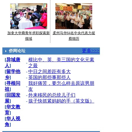
加拿大华裔青年求职探索新
柔州马华64名中央代表力挺
领域
蔡细历
更多>>>
侨网论坛
[
异域唐
横比中、英、美三国的文化元素
-
人
]
之最
[
留学他
-
中日之间差距有多大
乡
]
-
英国的那些事那些人
[
寻根问
我好痛苦，要怎么样去原谅男朋
-
祖
]
友
[
回国发
-
外来移民的总统儿子们
展
]
-
孩子快抓紧妈妈的手（英文版）
[
华文教
育
]
[
华人视
角
]