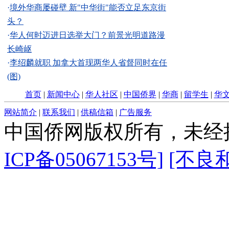
·
境外华商屡碰壁 新"中华街"能否立足东京街
头？
·
华人何时迈进日选举大门？前景光明道路漫
长崎岖
·
李绍麟就职 加拿大首现两华人省督同时在任
(图)
首页
|
新闻中心
|
华人社区
|
中国侨界
|
华商
|
留学生
|
华
网站简介
|
联系我们
|
供稿信箱
|
广告服务
中国侨网版权所有，未经
ICP备05067153号]
[不良