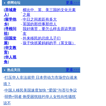
更多>>>
侨网论坛
[
异域唐
横比中、英、美三国的文化元素
-
人
]
之最
[
留学他
-
中日之间差距有多大
乡
]
-
英国的那些事那些人
[
寻根问
我好痛苦，要怎么样去原谅男朋
-
祖
]
友
[
回国发
-
外来移民的总统儿子们
展
]
-
孩子快抓紧妈妈的手（英文版）
[
华文教
育
]
[
华人视
角
]
更多>>>
热点关注
·
打压华人非法就劳 日本劳动力市场空白谁来
填？
·
中国人移民美国速度加快 “爱国”与否引争议
·
弱势≠弱者 饱受困扰纽约华人女性向性骚扰
说不