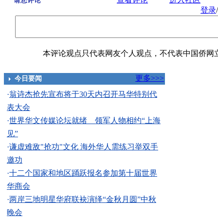
请您评论
登录
/
本评论观点只代表网友个人观点，不代表中国侨网
更多>>>
今日要闻
·
翁诗杰抢先宣布将于30天内召开马华特别代
表大会
·
世界华文传媒论坛就绪 领军人物相约“上海
见”
·
谦虚难敌"抢功"文化 海外华人需练习举双手
邀功
·
十二个国家和地区踊跃报名参加第十届世界
华商会
·
两岸三地明星华府联袂演绎“金秋月圆”中秋
晚会