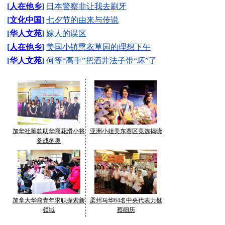
[
人在他乡
]
日本警察非让我去刷牙
[
文化中国
]
七夕节的由来与传说
[
华人文苑
]
嫁人的误区
[
人在他乡
]
美国小镇熏衣草园的理想下午
[
华人文苑
]
何等“高手”把酒井法子带“坏”了
加华社筹款助华裔花滑小将
亚洲小姐美东赛区竞选揭晓
备战冬奥
加拿大华裔青年求职探索新
柔州马华64名中央代表力挺
领域
蔡细历