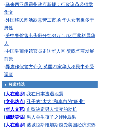
·
马来西亚霹雳州政府新规：行政议员必须学
华文
·
外国移民潮活跃意劳工市场 华人女老板多于
男性
·
美中餐馆售出头彩分红83万 1.7亿巨奖料属华
人
·
中国驻葡使馆官员走访华人区 赞叹华商发展
前景
·
弄虚作假警方介入 英国21家华人移民中介受
调查
频道精选
[
人在他乡
]
我在日本遭遇地震
[
文化热点
]
孔子的“太太”和李白的“职业”
[
华人文苑
]
血型决定男人情变的动机
[
幽默笑话
]
男人会生孩子之N种后果
[
人在他乡
]
赌城拉斯维加斯感受美国经济凉热