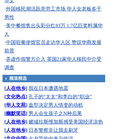
华文
·
外国移民潮活跃意劳工市场 华人女老板多于
男性
·
美中餐馆售出头彩分红83万 1.7亿巨奖料属华
人
·
中国驻葡使馆官员走访华人区 赞叹华商发展
前景
·
弄虚作假警方介入 英国21家华人移民中介受
调查
频道精选
[
人在他乡
]
我在日本遭遇地震
[
文化热点
]
孔子的“太太”和李白的“职业”
[
华人文苑
]
血型决定男人情变的动机
[
幽默笑话
]
男人会生孩子之N种后果
[
人在他乡
]
赌城拉斯维加斯感受美国经济凉热
[
人在他乡
]
日本警察非让我去刷牙
[
文化中国
]
七夕节的由来与传说