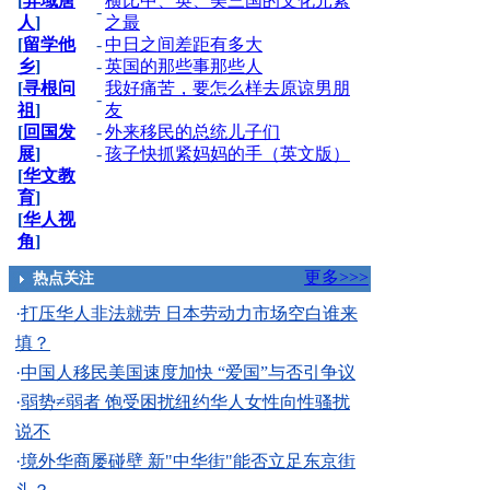
[
异域唐
横比中、英、美三国的文化元素
-
人
]
之最
[
留学他
-
中日之间差距有多大
乡
]
-
英国的那些事那些人
[
寻根问
我好痛苦，要怎么样去原谅男朋
-
祖
]
友
[
回国发
-
外来移民的总统儿子们
展
]
-
孩子快抓紧妈妈的手（英文版）
[
华文教
育
]
[
华人视
角
]
更多>>>
热点关注
·
打压华人非法就劳 日本劳动力市场空白谁来
填？
·
中国人移民美国速度加快 “爱国”与否引争议
·
弱势≠弱者 饱受困扰纽约华人女性向性骚扰
说不
·
境外华商屡碰壁 新"中华街"能否立足东京街