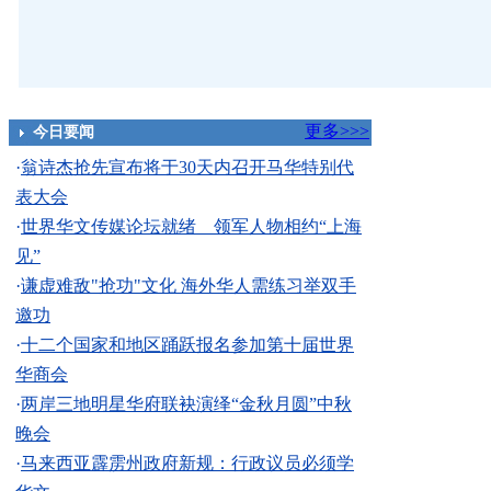
更多>>>
今日要闻
·
翁诗杰抢先宣布将于30天内召开马华特别代
表大会
·
世界华文传媒论坛就绪 领军人物相约“上海
见”
·
谦虚难敌"抢功"文化 海外华人需练习举双手
邀功
·
十二个国家和地区踊跃报名参加第十届世界
华商会
·
两岸三地明星华府联袂演绎“金秋月圆”中秋
晚会
·
马来西亚霹雳州政府新规：行政议员必须学