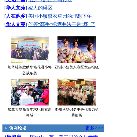
[
华人文苑
]
嫁人的误区
[
人在他乡
]
美国小镇熏衣草园的理想下午
[
华人文苑
]
何等“高手”把酒井法子带“坏”了
加华社筹款助华裔花滑小将
亚洲小姐美东赛区竞选揭晓
备战冬奥
加拿大华裔青年求职探索新
柔州马华64名中央代表力挺
领域
蔡细历
更多>>>
侨网论坛