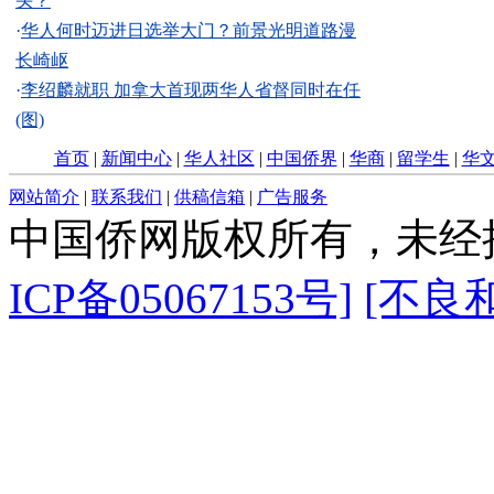
头？
·
华人何时迈进日选举大门？前景光明道路漫
长崎岖
·
李绍麟就职 加拿大首现两华人省督同时在任
(图)
首页
|
新闻中心
|
华人社区
|
中国侨界
|
华商
|
留学生
|
华
网站简介
|
联系我们
|
供稿信箱
|
广告服务
中国侨网版权所有，未经
ICP备05067153号]
[不良