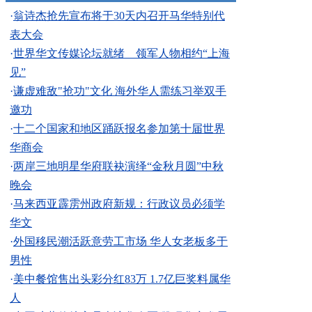
·
翁诗杰抢先宣布将于30天内召开马华特别代
表大会
·
世界华文传媒论坛就绪 领军人物相约“上海
见”
·
谦虚难敌"抢功"文化 海外华人需练习举双手
邀功
·
十二个国家和地区踊跃报名参加第十届世界
华商会
·
两岸三地明星华府联袂演绎“金秋月圆”中秋
晚会
·
马来西亚霹雳州政府新规：行政议员必须学
华文
·
外国移民潮活跃意劳工市场 华人女老板多于
男性
·
美中餐馆售出头彩分红83万 1.7亿巨奖料属华
人