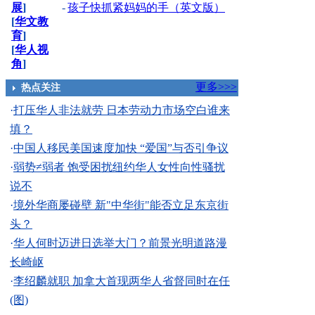
展
]
-
孩子快抓紧妈妈的手（英文版）
[
华文教
育
]
[
华人视
角
]
更多>>>
热点关注
·
打压华人非法就劳 日本劳动力市场空白谁来
填？
·
中国人移民美国速度加快 “爱国”与否引争议
·
弱势≠弱者 饱受困扰纽约华人女性向性骚扰
说不
·
境外华商屡碰壁 新"中华街"能否立足东京街
头？
·
华人何时迈进日选举大门？前景光明道路漫
长崎岖
·
李绍麟就职 加拿大首现两华人省督同时在任
(图)