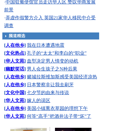
·
中国驻葡使馆官员走访华人区 赞叹华商发展
前景
·
弄虚作假警方介入 英国21家华人移民中介受
调查
频道精选
[
人在他乡
]
我在日本遭遇地震
[
文化热点
]
孔子的“太太”和李白的“职业”
[
华人文苑
]
血型决定男人情变的动机
[
幽默笑话
]
男人会生孩子之N种后果
[
人在他乡
]
赌城拉斯维加斯感受美国经济凉热
[
人在他乡
]
日本警察非让我去刷牙
[
文化中国
]
七夕节的由来与传说
[
华人文苑
]
嫁人的误区
[
人在他乡
]
美国小镇熏衣草园的理想下午
[
华人文苑
]
何等“高手”把酒井法子带“坏”了