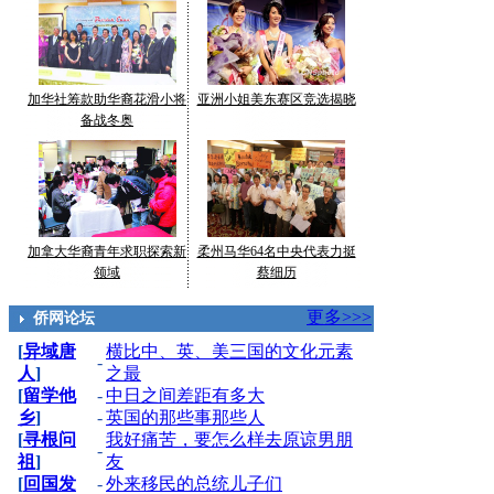
加华社筹款助华裔花滑小将
亚洲小姐美东赛区竞选揭晓
备战冬奥
加拿大华裔青年求职探索新
柔州马华64名中央代表力挺
领域
蔡细历
更多>>>
侨网论坛
[
异域唐
横比中、英、美三国的文化元素
-
人
]
之最
[
留学他
-
中日之间差距有多大
乡
]
-
英国的那些事那些人
[
寻根问
我好痛苦，要怎么样去原谅男朋
-
祖
]
友
[
回国发
-
外来移民的总统儿子们