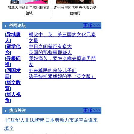
加拿大华裔青年求职探索新
柔州马华64名中央代表力挺
领域
蔡细历
更多>>>
侨网论坛
[
异域唐
横比中、英、美三国的文化元素
-
人
]
之最
[
留学他
-
中日之间差距有多大
乡
]
-
英国的那些事那些人
[
寻根问
我好痛苦，要怎么样去原谅男朋
-
祖
]
友
[
回国发
-
外来移民的总统儿子们
展
]
-
孩子快抓紧妈妈的手（英文版）
[
华文教
育
]
[
华人视
角
]
更多>>>
热点关注
·
打压华人非法就劳 日本劳动力市场空白谁来
填？