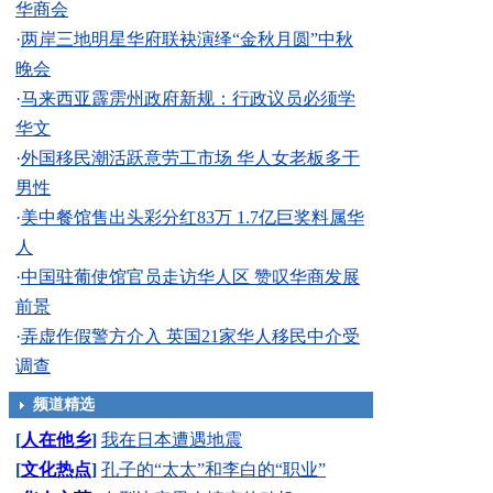
华商会
·
两岸三地明星华府联袂演绎“金秋月圆”中秋
晚会
·
马来西亚霹雳州政府新规：行政议员必须学
华文
·
外国移民潮活跃意劳工市场 华人女老板多于
男性
·
美中餐馆售出头彩分红83万 1.7亿巨奖料属华
人
·
中国驻葡使馆官员走访华人区 赞叹华商发展
前景
·
弄虚作假警方介入 英国21家华人移民中介受
调查
频道精选
[
人在他乡
]
我在日本遭遇地震
[
文化热点
]
孔子的“太太”和李白的“职业”