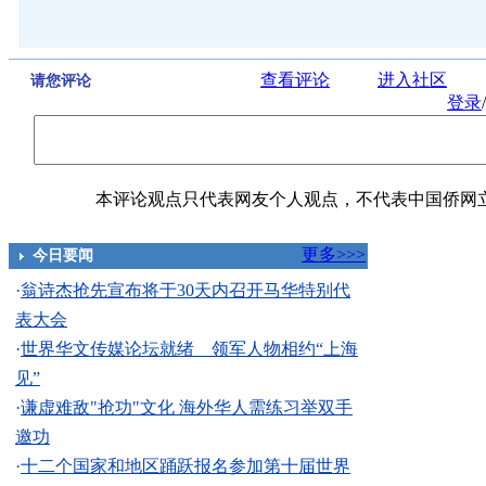
查看评论
进入社区
请您评论
登录
/
本评论观点只代表网友个人观点，不代表中国侨网
更多>>>
今日要闻
·
翁诗杰抢先宣布将于30天内召开马华特别代
表大会
·
世界华文传媒论坛就绪 领军人物相约“上海
见”
·
谦虚难敌"抢功"文化 海外华人需练习举双手
邀功
·
十二个国家和地区踊跃报名参加第十届世界