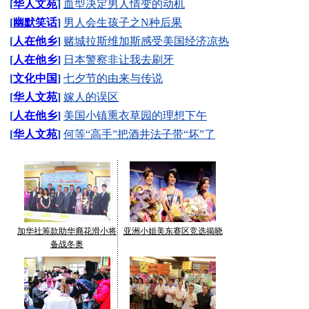
[
华人文苑
]
血型决定男人情变的动机
[
幽默笑话
]
男人会生孩子之N种后果
[
人在他乡
]
赌城拉斯维加斯感受美国经济凉热
[
人在他乡
]
日本警察非让我去刷牙
[
文化中国
]
七夕节的由来与传说
[
华人文苑
]
嫁人的误区
[
人在他乡
]
美国小镇熏衣草园的理想下午
[
华人文苑
]
何等“高手”把酒井法子带“坏”了
加华社筹款助华裔花滑小将
亚洲小姐美东赛区竞选揭晓
备战冬奥