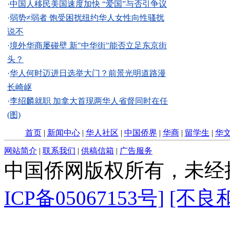
·
中国人移民美国速度加快 “爱国”与否引争议
·
弱势≠弱者 饱受困扰纽约华人女性向性骚扰
说不
·
境外华商屡碰壁 新"中华街"能否立足东京街
头？
·
华人何时迈进日选举大门？前景光明道路漫
长崎岖
·
李绍麟就职 加拿大首现两华人省督同时在任
(图)
首页
|
新闻中心
|
华人社区
|
中国侨界
|
华商
|
留学生
|
华
网站简介
|
联系我们
|
供稿信箱
|
广告服务
中国侨网版权所有，未经
ICP备05067153号]
[不良