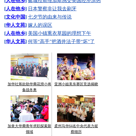
[
人在他乡
]
赌城拉斯维加斯感受美国经济凉热
[
人在他乡
]
日本警察非让我去刷牙
[
文化中国
]
七夕节的由来与传说
[
华人文苑
]
嫁人的误区
[
人在他乡
]
美国小镇熏衣草园的理想下午
[
华人文苑
]
何等“高手”把酒井法子带“坏”了
加华社筹款助华裔花滑小将
亚洲小姐美东赛区竞选揭晓
备战冬奥
加拿大华裔青年求职探索新
柔州马华64名中央代表力挺
领域
蔡细历