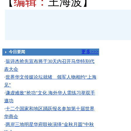
【
编辑：
王海波】
更多>>>
今日要闻
·
翁诗杰抢先宣布将于30天内召开马华特别代
表大会
·
世界华文传媒论坛就绪 领军人物相约“上海
见”
·
谦虚难敌"抢功"文化 海外华人需练习举双手
邀功
·
十二个国家和地区踊跃报名参加第十届世界
华商会
·
两岸三地明星华府联袂演绎“金秋月圆”中秋