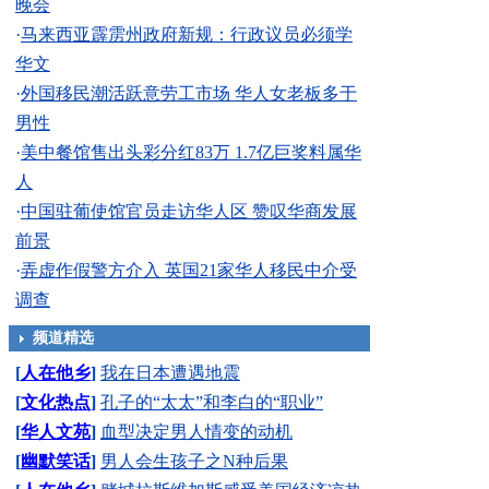
晚会
·
马来西亚霹雳州政府新规：行政议员必须学
华文
·
外国移民潮活跃意劳工市场 华人女老板多于
男性
·
美中餐馆售出头彩分红83万 1.7亿巨奖料属华
人
·
中国驻葡使馆官员走访华人区 赞叹华商发展
前景
·
弄虚作假警方介入 英国21家华人移民中介受
调查
频道精选
[
人在他乡
]
我在日本遭遇地震
[
文化热点
]
孔子的“太太”和李白的“职业”
[
华人文苑
]
血型决定男人情变的动机
[
幽默笑话
]
男人会生孩子之N种后果