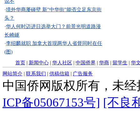
说不
·
境外华商屡碰壁 新"中华街"能否立足东京街
头？
·
华人何时迈进日选举大门？前景光明道路漫
长崎岖
·
李绍麟就职 加拿大首现两华人省督同时在任
(图)
首页
|
新闻中心
|
华人社区
|
中国侨界
|
华商
|
留学生
|
华
网站简介
|
联系我们
|
供稿信箱
|
广告服务
中国侨网版权所有，未经
ICP备05067153号]
[不良