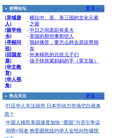
更多>>>
侨网论坛
[
异域唐
横比中、英、美三国的文化元素
-
人
]
之最
[
留学他
-
中日之间差距有多大
乡
]
-
英国的那些事那些人
[
寻根问
我好痛苦，要怎么样去原谅男朋
-
祖
]
友
[
回国发
-
外来移民的总统儿子们
展
]
-
孩子快抓紧妈妈的手（英文版）
[
华文教
育
]
[
华人视
角
]
更多>>>
热点关注
·
打压华人非法就劳 日本劳动力市场空白谁来
填？
·
中国人移民美国速度加快 “爱国”与否引争议
·
弱势≠弱者 饱受困扰纽约华人女性向性骚扰