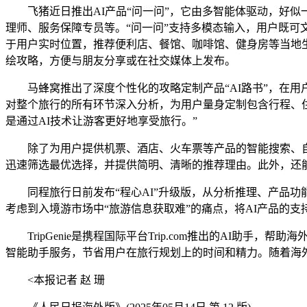
飞猪近日推出AI产品“问一问”，它由多智能体驱动，好似一
理师、服务保障专员等。“问一问”支持多模态输入，用户既
于用户实时位置，推荐便利店、餐馆、咖啡馆、健身房等当地
绘攻略，方便与朋友分享或在社交媒体上发布。
马蜂窝推出了深度个性化的攻略定制产品“AI路书”，在用户
对整个旅行的所有环节深入分析，为用户量身定制包含行程、住
是通过AI技术让游客更好地享受旅行。”
除了为用户提供机票、酒店、火车票等产品的智能搜索、自动
迅速筛选最优选择，并提供简明、清晰的推荐理由。此外，还
同程旅行日前发布“程心AI”升级版，从分析推理、产品功能、
考虑到入境游市场中“旅游信息获取难”的痛点，将AI产品的
TripGenie是携程国际平台Trip.com推出的AI助
智能助手服务，节省用户在旅行规划上的时间和精力。随着海
<本报记者 赵 珊