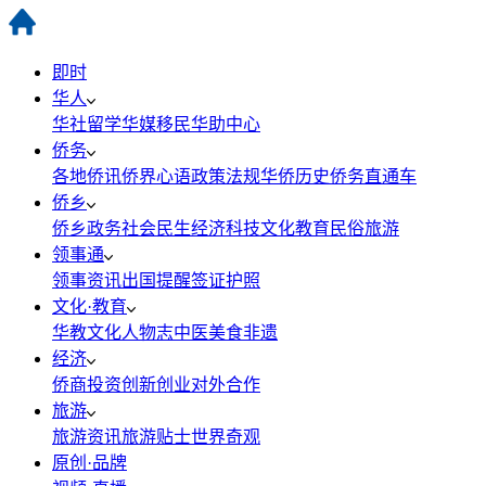
即时
华人
华社
留学
华媒
移民
华助中心
侨务
各地侨讯
侨界心语
政策法规
华侨历史
侨务直通车
侨乡
侨乡政务
社会民生
经济科技
文化教育
民俗旅游
领事通
领事资讯
出国提醒
签证护照
文化·教育
华教
文化
人物志
中医
美食
非遗
经济
侨商投资
创新创业
对外合作
旅游
旅游资讯
旅游贴士
世界奇观
原创·品牌