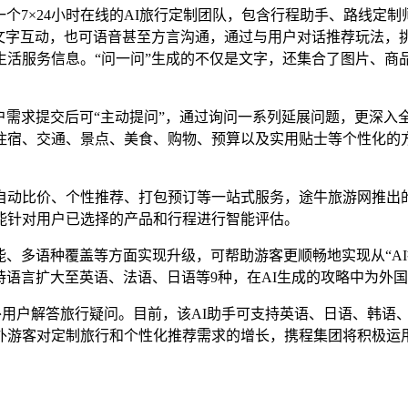
个7×24小时在线的AI旅行定制团队，包含行程助手、路线定
可文字互动，也可语音甚至方言沟通，通过与用户对话推荐玩法，
生活服务信息。“问一问”生成的不仅是文字，还集合了图片、商
需求提交后可“主动提问”，通过询问一系列延展问题，更深入全
宿、交通、景点、美食、购物、预算以及实用贴士等个性化的方
比价、个性推荐、打包预订等一站式服务，途牛旅游网推出的“
能针对用户已选择的产品和行程进行智能评估。
多语种覆盖等方面实现升级，可帮助游客更顺畅地实现从“AI推
支持语言扩大至英语、法语、日语等9种，在AI生成的攻略中为外
手，帮助海外用户解答旅行疑问。目前，该AI助手可支持英语、日语、
外游客对定制旅行和个性化推荐需求的增长，携程集团将积极运用