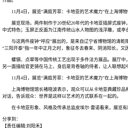
作品。
11月4日，展览“满庭芳菲：卡地亚的艺术魔力”在上海
展览现场，两件制作于20世纪20年代的卡地亚插屏式座钟
中式特色；玉屏正反面为江南传统山水人物图的浅浮雕，或亭
与这两件座钟“呼应”展出的，是来自辽宁省博物馆的清乾隆
“三阳开泰”指一年中正月之时，象征冬去春来、阴消阳长，又因“
螺钿、点翠等中国传统工艺出现于多件法方展品。展厅中，一
另一面描绘官吏骑在马上、身后是背卷轴的侍者，让人联想起
11月4日，展览“满庭芳菲：卡地亚的艺术魔力”在上海
上海博物馆馆长褚晓波表示，观众可以从卡地亚典藏珍品和
对话，告诉观众：世界是这样以艺术的方式联系在一起的。
在卡地亚形象、风格及传承总监皮埃尔·雷诺看来，展览有助
分享到：
【责任编辑:刘阳禾】