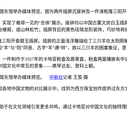
博物馆东馆举办媒体预览，图为两件插屏式座钟及一件清乾隆三阳开
，实现了难得一见的“合体”展示。座钟均以中国古董文房白玉插
台楼阁，或山林松竹；插屏背后的黑色珐琅龙形装饰，巧妙地将
三阳开泰碧玉插屏。插屏的正面浅浮雕描绘了三只羊在太阳照
羊”与“阳”同音、古字“羊”通“祥”，故以三只羊的图案象征，
件制作于1927年的卡地亚粉盒及唇膏盒，粉盒两面镶嵌有中
中国文化中常见的意象——携琴访友、登科上朝。
博物馆东馆举办媒体预览。
中新社
记者 王笈 摄
各地中国文物的对比展示中，找到为西方珠宝创作提供过东方文
于在文化领域引发更多共鸣，通过卡地亚对中国文化的独特理解