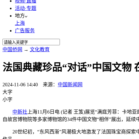
视频·直播
活动·专题
地方
上海
广告服务
中国侨网
→
文化教育
法国典藏珍品“对话”中国文物 
2024-11-06 14:40 来源：
中国新闻网
大字
小字
中新社
上海11月6日电 (记者 王笈)展览“满庭芳菲：
自故宫博物院等多家博物馆的34件中国文物“相伴”展出，延续
20世纪初，“东风西渐”风潮极大地激发了法国珠宝商探索