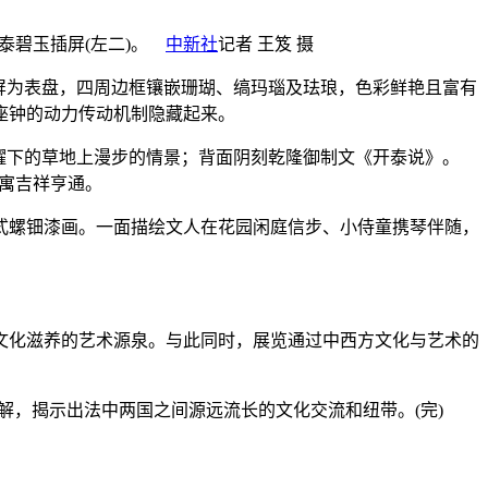
泰碧玉插屏(左二)。
中新社
记者 王笈 摄
屏为表盘，四周边框镶嵌珊瑚、缟玛瑙及珐琅，色彩鲜艳且富有
座钟的动力传动机制隐藏起来。
耀下的草地上漫步的情景；背面阴刻乾隆御制文《开泰说》。
意寓吉祥亨通。
式螺钿漆画。一面描绘文人在花园闲庭信步、小侍童携琴伴随，
化滋养的艺术源泉。与此同时，展览通过中西方文化与艺术的
，揭示出法中两国之间源远流长的文化交流和纽带。(完)