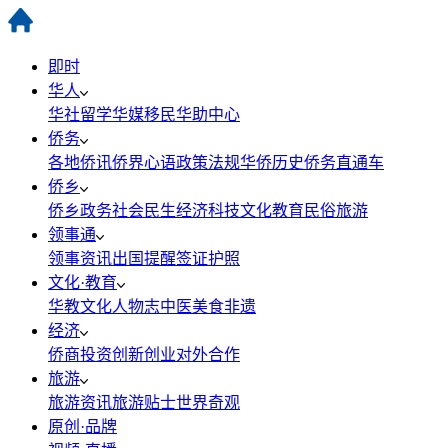
即时
华人
华社
留学
华媒
移民
华助中心
侨务
各地侨讯
侨界心语
政策法规
华侨历史
侨务直通车
侨乡
侨乡政务
社会民生
经济科技
文化教育
民俗旅游
领事通
领事资讯
出国提醒
签证护照
文化·教育
华教
文化
人物志
中医
美食
非遗
经济
侨商投资
创新创业
对外合作
旅游
旅游资讯
旅游贴士
世界奇观
原创·品牌