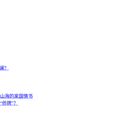
澜？
山海的家国情书
“侨牌”？