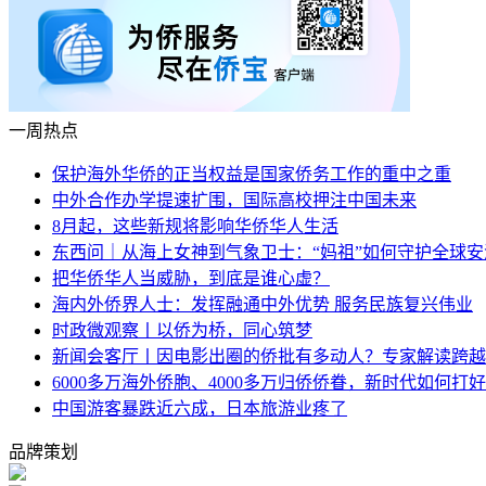
一周热点
保护海外华侨的正当权益是国家侨务工作的重中之重
中外合作办学提速扩围，国际高校押注中国未来
8月起，这些新规将影响华侨华人生活
东西问｜从海上女神到气象卫士：“妈祖”如何守护全球安
把华侨华人当威胁，到底是谁心虚？
海内外侨界人士：发挥融通中外优势 服务民族复兴伟业
时政微观察丨以侨为桥，同心筑梦
新闻会客厅丨因电影出圈的侨批有多动人？专家解读跨越
6000多万海外侨胞、4000多万归侨侨眷，新时代如何打好
中国游客暴跌近六成，日本旅游业疼了
品牌策划