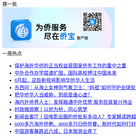
换一批
一周热点
保护海外华侨的正当权益是国家侨务工作的重中之重
中外合作办学提速扩围，国际高校押注中国未来
8月起，这些新规将影响华侨华人生活
东西问｜从海上女神到气象卫士：“妈祖”如何守护全球安
把华侨华人当威胁，到底是谁心虚？
海内外侨界人士：发挥融通中外优势 服务民族复兴伟业
时政微观察丨以侨为桥，同心筑梦
新闻会客厅丨因电影出圈的侨批有多动人？专家解读跨越
6000多万海外侨胞、4000多万归侨侨眷，新时代如何打好
中国游客暴跌近六成，日本旅游业疼了