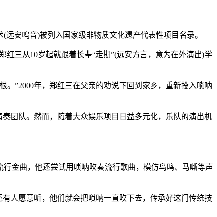
(远安呜音)被列入国家级非物质文化遗产代表性项目名录。
三从10岁起就跟着长辈“走期”(远安方言，意为在外演出)学
”2000年，郑红三在父亲的劝说下回到家乡，重新投入唢呐
演奏团队。然而，随着大众娱乐项目日益多元化，乐队的演出机
行金曲，他还尝试用唢呐吹奏流行歌曲，模仿鸟鸣、马嘶等声
还有人愿意听，他们就会把唢呐一直吹下去，传承好这门传统技