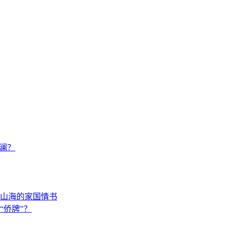
澜？
山海的家国情书
“侨牌”？