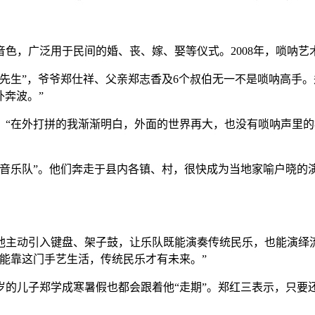
，广泛用于民间的婚、丧、嫁、娶等仪式。2008年，唢呐艺术
”，爷爷郑仕祥、父亲郑志香及6个叔伯无一不是唢呐高手。郑红
外奔波。”
在外打拼的我渐渐明白，外面的世界再大，也没有唢呐声里的根。
知音乐队”。他们奔走于县内各镇、村，很快成为当地家喻户晓的
主动引入键盘、架子鼓，让乐队既能演奏传统民乐，也能演绎流
能靠这门手艺生活，传统民乐才有未来。”
的儿子郑学成寒暑假也都会跟着他“走期”。郑红三表示，只要