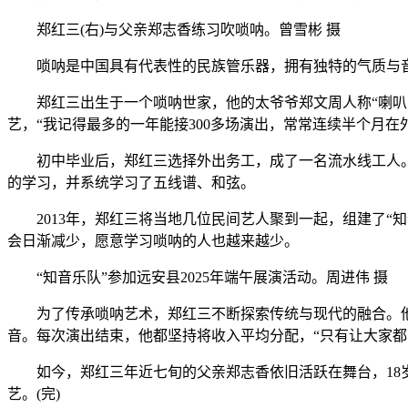
郑红三(右)与父亲郑志香练习吹唢呐。曾雪彬 摄
唢呐是中国具有代表性的民族管乐器，拥有独特的气质与音色
郑红三出生于一个唢呐世家，他的太爷爷郑文周人称“喇叭先生
艺，“我记得最多的一年能接300多场演出，常常连续半个月在
初中毕业后，郑红三选择外出务工，成了一名流水线工人。“
的学习，并系统学习了五线谱、和弦。
2013年，郑红三将当地几位民间艺人聚到一起，组建了“
会日渐减少，愿意学习唢呐的人也越来越少。
“知音乐队”参加远安县2025年端午展演活动。周进伟 摄
为了传承唢呐艺术，郑红三不断探索传统与现代的融合。他
音。每次演出结束，他都坚持将收入平均分配，“只有让大家都
如今，郑红三年近七旬的父亲郑志香依旧活跃在舞台，18岁
艺。(完)