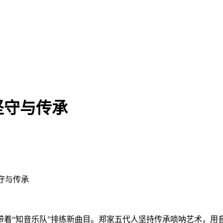
坚守与传承
坚守与传承
着“知音乐队”排练新曲目。郑家五代人坚持传承唢呐艺术，用