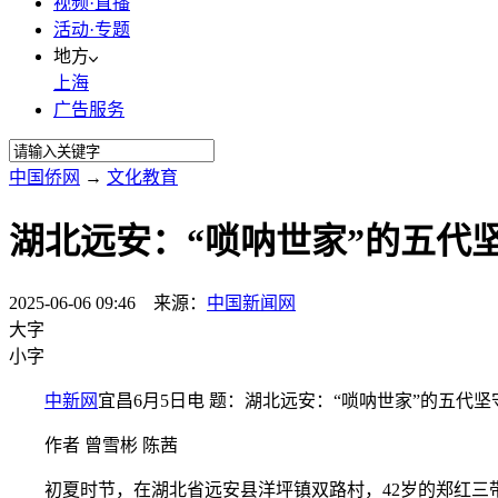
视频·直播
活动·专题
地方
上海
广告服务
中国侨网
→
文化教育
湖北远安：“唢呐世家”的五代
2025-06-06 09:46 来源：
中国新闻网
大字
小字
中新网
宜昌6月5日电 题：湖北远安：“唢呐世家”的五代
作者 曾雪彬 陈茜
初夏时节，在湖北省远安县洋坪镇双路村，42岁的郑红三带