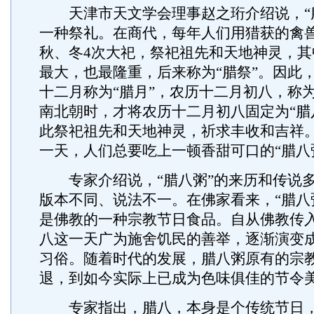
天津市天文学会理事赵之珩介绍说，“腊
一种祭礼。在商代，每年人们用猎获的禽
秋、冬4次大祀，祭祀祖先和天地神灵，其
最大，也最隆重，后来称为“腊祭”。因此
十二月称为“腊月”，农历十二月初八，称为
南北朝时，才将农历十二月初八固定为“腊
此祭祀祖先和天地神灵，祈求丰收和吉祥
一天，人们总要吃上一顿香甜可口的“腊八
专家介绍说，“腊八粥”的来历和传说多
版本不同、说法不一。在佛家看来，“腊八
是佛教的一种宗教节日食品。自从佛教传
八这一天广为施舍饥民的善举，逐渐演变
习俗。随着时代的发展，腊八粥原有的宗
退，到如今实际上已成为色味俱佳的节令
专家指出，腊八，本身是个传统节日，