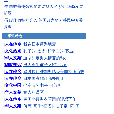
·
中国驻葡使馆官员走访华人区 赞叹华商发展
前景
·
弄虚作假警方介入 英国21家华人移民中介受
调查
频道精选
[
人在他乡
]
我在日本遭遇地震
[
文化热点
]
孔子的“太太”和李白的“职业”
[
华人文苑
]
血型决定男人情变的动机
[
幽默笑话
]
男人会生孩子之N种后果
[
人在他乡
]
赌城拉斯维加斯感受美国经济凉热
[
人在他乡
]
日本警察非让我去刷牙
[
文化中国
]
七夕节的由来与传说
[
华人文苑
]
嫁人的误区
[
人在他乡
]
美国小镇熏衣草园的理想下午
[
华人文苑
]
何等“高手”把酒井法子带“坏”了