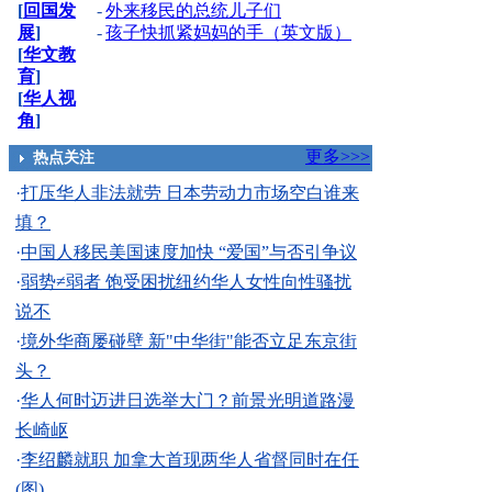
[
回国发
-
外来移民的总统儿子们
展
]
-
孩子快抓紧妈妈的手（英文版）
[
华文教
育
]
[
华人视
角
]
更多>>>
热点关注
·
打压华人非法就劳 日本劳动力市场空白谁来
填？
·
中国人移民美国速度加快 “爱国”与否引争议
·
弱势≠弱者 饱受困扰纽约华人女性向性骚扰
说不
·
境外华商屡碰壁 新"中华街"能否立足东京街
头？
·
华人何时迈进日选举大门？前景光明道路漫
长崎岖
·
李绍麟就职 加拿大首现两华人省督同时在任
(图)