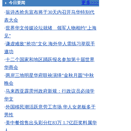
更多>>>
今日要闻
·
翁诗杰抢先宣布将于30天内召开马华特别代
表大会
·
世界华文传媒论坛就绪 领军人物相约“上海
见”
·
谦虚难敌"抢功"文化 海外华人需练习举双手
邀功
·
十二个国家和地区踊跃报名参加第十届世界
华商会
·
两岸三地明星华府联袂演绎“金秋月圆”中秋
晚会
·
马来西亚霹雳州政府新规：行政议员必须学
华文
·
外国移民潮活跃意劳工市场 华人女老板多于
男性
·
美中餐馆售出头彩分红83万 1.7亿巨奖料属华
人