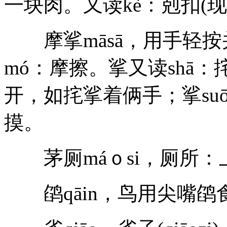
一块肉。又读kè：剋扣(
摩挲māsā，用手轻按
mó：摩擦。挲又读shā：挓
开，如挓挲着俩手；挲suō
摸。
茅厕máｏsi，厕所：上
鹐qāin，鸟用尖嘴鹐