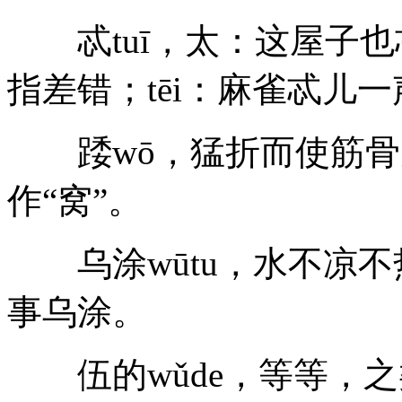
忒tuī，太：这屋子也忒小
指差错；tēi：麻雀忒儿
踒wō，猛折而使筋骨
作“窝”。
乌涂wūtu，水不凉不
事乌涂。
伍的wǔde，等等，之