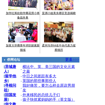
加华社筹款助华裔花滑小将
亚洲小姐美东赛区竞选揭晓
备战冬奥
加拿大华裔青年求职探索新
柔州马华64名中央代表力挺
领域
蔡细历
更多>>>
侨网论坛
[
异域唐
横比中、英、美三国的文化元素
-
人
]
之最
[
留学他
-
中日之间差距有多大
乡
]
-
英国的那些事那些人
[
寻根问
我好痛苦，要怎么样去原谅男朋
-
祖
]
友
[
回国发
-
外来移民的总统儿子们
展
]
-
孩子快抓紧妈妈的手（英文版）
[
华文教