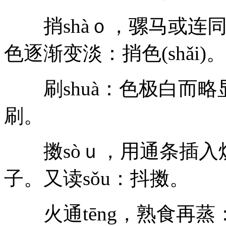
捎shàｏ，骡马或连同
色逐渐变淡：捎色(shǎi)
刷shuà：色极白而略显
刷。
擞sòｕ，用通条插入
子。又读sǒu：抖擞。
火通tēng，熟食再蒸