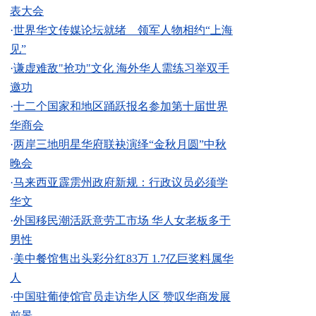
表大会
·
世界华文传媒论坛就绪 领军人物相约“上海
见”
·
谦虚难敌"抢功"文化 海外华人需练习举双手
邀功
·
十二个国家和地区踊跃报名参加第十届世界
华商会
·
两岸三地明星华府联袂演绎“金秋月圆”中秋
晚会
·
马来西亚霹雳州政府新规：行政议员必须学
华文
·
外国移民潮活跃意劳工市场 华人女老板多于
男性
·
美中餐馆售出头彩分红83万 1.7亿巨奖料属华
人
·
中国驻葡使馆官员走访华人区 赞叹华商发展
前景