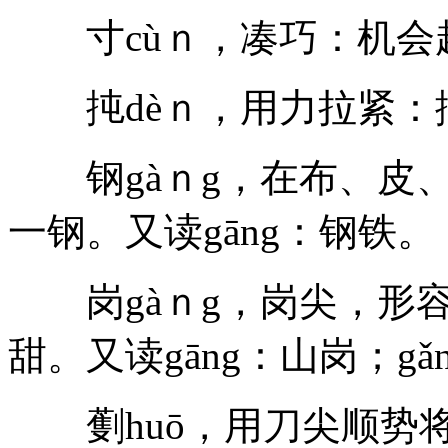
寸cùｎ，凑巧：机会
扽dèｎ，用力拉紧：
钢gàｎg，在布、皮、
一钢。又读gāng：钢铁。
岗gàｎg，岗尖，形容
甜。又读gāng：山岗；gǎ
劐huō，用刀尖顺势将