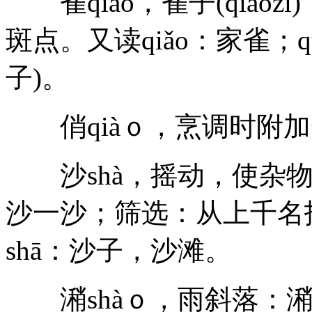
雀qiāo，雀子(qiāo
斑点。又读qiǎo：家雀；q
子)。
俏qiàｏ，烹调时附加
沙shà，摇动，使杂物
沙一沙；筛选：从上千名
shā：沙子，沙滩。
潲shàｏ，雨斜落：潲