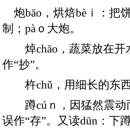
炮bāo，烘焙bèｉ：把
制；pàｏ大炮。
焯chāo，蔬菜放在开
作“抄”。
杵chǔ，用细长的东西
蹲cúｎ，因猛然震动
误作“存”。又读dūn：下