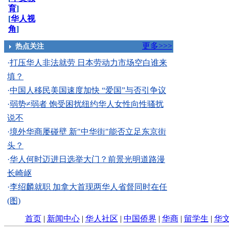
育
]
[
华人视
角
]
更多>>>
热点关注
·
打压华人非法就劳 日本劳动力市场空白谁来
填？
·
中国人移民美国速度加快 “爱国”与否引争议
·
弱势≠弱者 饱受困扰纽约华人女性向性骚扰
说不
·
境外华商屡碰壁 新"中华街"能否立足东京街
头？
·
华人何时迈进日选举大门？前景光明道路漫
长崎岖
·
李绍麟就职 加拿大首现两华人省督同时在任
(图)
首页
|
新闻中心
|
华人社区
|
中国侨界
|
华商
|
留学生
|
华