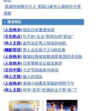
·
弄虚作假警方介入 英国21家华人移民中介受
调查
频道精选
[
人在他乡
]
我在日本遭遇地震
[
文化热点
]
孔子的“太太”和李白的“职业”
[
华人文苑
]
血型决定男人情变的动机
[
幽默笑话
]
男人会生孩子之N种后果
[
人在他乡
]
赌城拉斯维加斯感受美国经济凉热
[
人在他乡
]
日本警察非让我去刷牙
[
文化中国
]
七夕节的由来与传说
[
华人文苑
]
嫁人的误区
[
人在他乡
]
美国小镇熏衣草园的理想下午
[
华人文苑
]
何等“高手”把酒井法子带“坏”了