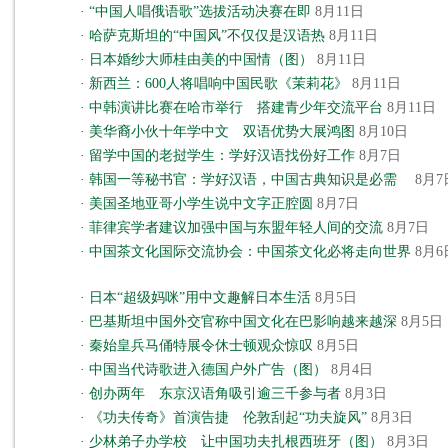
·
“中国人唱俄语歌”选拔活动决赛在即
8月11日
·
哈萨克斯坦的“中国风”不仅仅是汉语热
8月11日
·
日本婚纱大师桂由美的中国情（图）
8月11日
·
新西兰：600人将唱响中国民歌《茉莉花》
8月11日
·
中韩演讲比赛在哈市举行 搭建青少年交流平台
8月11日
·
美华裔小伙十年学中文 双语优势大展鸿图
8月10日
·
留学中国的老挝学生：学好汉语找份好工作
8月7日
·
韩国一等秘书官：学好汉语，中国古典知识是必需
8月7
·
美国圣地亚哥小学生说中文字正腔圆
8月7日
·
菲律宾学者建议加强中国与东盟年轻人间的交流
8月7日
·
中国茶文化国际交流协会：中国茶文化必将走向世界
8月6
·
日本“超级妈咪”用中文趣解日本生活
8月5日
·
巴基斯坦中国外交官称中国文化在巴影响越来越深
8月5日
·
秦始皇兵马俑特展令休士顿观众惊叹
8月5日
·
中国当代诗歌进入德国户外广告（图）
8月4日
·
创办两年 东京汉语角吸引逾三千参与者
8月3日
·
《功夫传奇》首演告捷 伦敦刮起“功夫旋风”
8月3日
·
少林弟子办学校 让中国功夫扎根西班牙（图）
8月3日