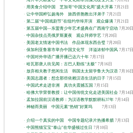
·
用美食介绍中国 芝加哥“中国文化周”盛大开幕
7月21日
·
让中华国粹弘扬海外 旅西侨胞教出洋弟子
7月21日
·
第二届“中国戏剧节”在纽约华埠开演 观众爆满
7月21日
·
第五届中国—东盟青少年艺术盛典在广西南宁启动
7月20
·
中国杂技点亮俄罗斯夏夜 观众拜师学艺
7月20日
·
美国老太情迷中国书法 作品体现东西合璧
7月20日
·
保加利亚鲁塞市举办中国文化节 洋溢浓郁中国风
7月17
·
中国对外华语广播开播已达六十年
7月17日
·
哈瓦那唐人街见闻：古巴人勤练“太极”
7月16日
·
放弃相夫教子悠闲生活 韩国太太留学鲁大为汉语
7月16
·
美国志愿者：想念那些依赖汉语生活的日子
7月15日
·
中国武术走进非洲 真功夫震撼五国
7月15日
·
哈佛大学荣誉教授：让中国传统文化走进美国社会
7月14
·
孟加拉国前汉语教师：为汉语教学默默耕耘37年
7月14日
·
神秘而美丽 中国元素“热销”好莱坞
7月13日
·
介绍一个真实的中国 中国专题纪录片热播希腊
7月13日
·
中国熊猫宝宝“泰山”在华盛顿过生日
7月10日