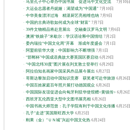
·
马里孔子中心举办中国书展 促进马中文化交流
7月10
·
大运会志愿者丹妮娅：渴望成为“中国通”
7月10日
·
中华美食漂洋过海 精湛厨艺亮相维也纳
7月9日
·
中国的古典诗歌如何成为全球“财富”
7月7日
·
39件文物精品将赴意展出 交融秦汉罗马文明
7月6日
·
澳洲“铁娘子”米歇尔：学汉语诠释中国情结
7月2日
·
委内瑞拉“中国文化周”开幕 渐成年度盛会
7月1日
·
阿盟前驻华大使：中国影响力不断增强
7月1日
·
“邯郸杯”中国成语典故大赛英国区赛启动
6月29日
·
“中国北纬30度”图片展在列支敦士登举行
6月29日
·
阿拉伯知名画家中国采风作品展今展出
6月27日
·
哥斯达黎加启动中国知识竞赛 获奖者可赴华旅游
6月26
·
中国百姓家庭百年照片展打动德国观众
6月26日
·
中国国际友谊促进会向匈牙利驻华使馆赠<黄镇传>
6月26
·
西班牙瓦伦西亚大型中文图书展亮相
6月26日
·
中国书画大师范曾：孔子学院有利于中国文化传播
6月25
·
孔子“走进”英国斯旺西大学
6月25日
·
刚果（金）“ＵＮ城”兴起中国文化热
6月24日