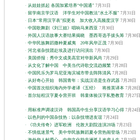
·
从娃娃抓起 各国加紧培养“中国通”
7月31日
·
留学南京学汉语 洋学生对中国教法“水土不服”
7月31日
·
日本“常用汉字表”拟更名 加大收入高频度汉字
7月30日
·
中国歌舞剧《刘三姐》唱响马来西亚
7月30日
·
外国人汉语故事大赛结果揭晓 墨西哥选手拔头筹
7月30
·
中华民族舞蹈撒种夏威夷 20年风华正茂
7月30日
·
河北省杂技团赴埃及进行访问演出
7月30日
·
美国侨报：秀中文成美高官对华新风尚
7月29日
·
从文化了解中国 中美当代诗歌交流趋频繁
7月28日
·
中国民乐为罗马尼亚海滨城市带去阵阵清风
7月28日
·
从好奇心开始 韩国青年：实战汉语是生存武器
7月28日
·
中国首次组织海内外学者译《五经》 将推英译本
7月28
·
首尔短程汉字夏令营开班 韩童体验汉字私塾教育
7月27
·
用标准声调读汉诗 韩国高中生分享汉语学习心得
7月24
·
以色列的中国杂技热：以杂技增进友谊
7月24日
·
《功夫传奇》进军欧洲 伦敦大剧院连演28场
7月23日
·
不惧低迷景气 美中华民族舞蹈夏令营热闹登场
7月23日
·
海外华人献爱心 中华文化助非洲孤儿改变人生
7月23日