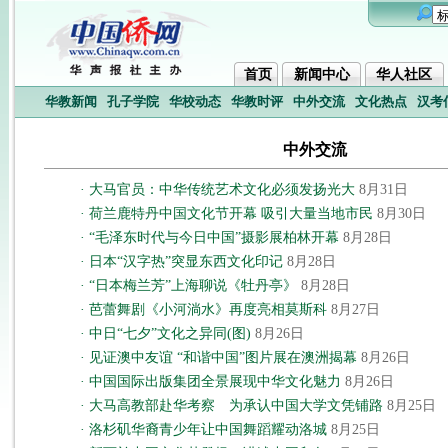
首页
新闻中心
华人社区
华教新闻
孔子学院
华校动态
华教时评
中外交流
文化热点
汉考
中外交流
·
大马官员：中华传统艺术文化必须发扬光大
8月31日
·
荷兰鹿特丹中国文化节开幕 吸引大量当地市民
8月30日
·
“毛泽东时代与今日中国”摄影展柏林开幕
8月28日
·
日本“汉字热”突显东西文化印记
8月28日
·
“日本梅兰芳”上海聊说《牡丹亭》
8月28日
·
芭蕾舞剧《小河淌水》再度亮相莫斯科
8月27日
·
中日“七夕”文化之异同(图)
8月26日
·
见证澳中友谊 “和谐中国”图片展在澳洲揭幕
8月26日
·
中国国际出版集团全景展现中华文化魅力
8月26日
·
大马高教部赴华考察 为承认中国大学文凭铺路
8月25日
·
洛杉矶华裔青少年让中国舞蹈耀动洛城
8月25日