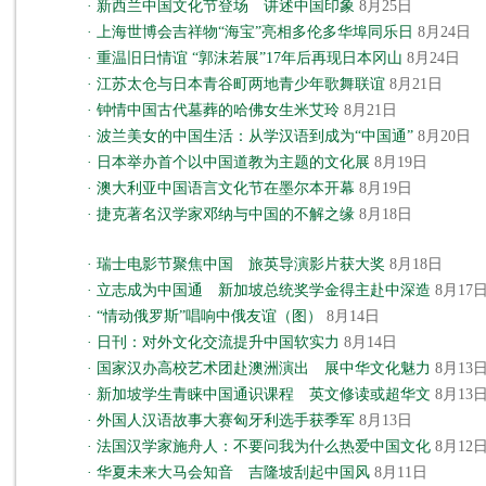
·
新西兰中国文化节登场 讲述中国印象
8月25日
·
上海世博会吉祥物“海宝”亮相多伦多华埠同乐日
8月24日
·
重温旧日情谊 “郭沫若展”17年后再现日本冈山
8月24日
·
江苏太仓与日本青谷町两地青少年歌舞联谊
8月21日
·
钟情中国古代墓葬的哈佛女生米艾玲
8月21日
·
波兰美女的中国生活：从学汉语到成为“中国通”
8月20日
·
日本举办首个以中国道教为主题的文化展
8月19日
·
澳大利亚中国语言文化节在墨尔本开幕
8月19日
·
捷克著名汉学家邓纳与中国的不解之缘
8月18日
·
瑞士电影节聚焦中国 旅英导演影片获大奖
8月18日
·
立志成为中国通 新加坡总统奖学金得主赴中深造
8月17
·
“情动俄罗斯”唱响中俄友谊（图）
8月14日
·
日刊：对外文化交流提升中国软实力
8月14日
·
国家汉办高校艺术团赴澳洲演出 展中华文化魅力
8月13
·
新加坡学生青睐中国通识课程 英文修读或超华文
8月13
·
外国人汉语故事大赛匈牙利选手获季军
8月13日
·
法国汉学家施舟人：不要问我为什么热爱中国文化
8月12
·
华夏未来大马会知音 吉隆坡刮起中国风
8月11日