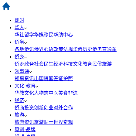
即时
华人
华社
留学
华媒
移民
华助中心
侨务
各地侨讯
侨界心语
政策法规
华侨历史
侨务直通车
侨乡
侨乡政务
社会民生
经济科技
文化教育
民俗旅游
领事通
领事资讯
出国提醒
签证护照
文化·教育
华教
文化
人物志
中医
美食
非遗
经济
侨商投资
创新创业
对外合作
旅游
旅游资讯
旅游贴士
世界奇观
原创·品牌