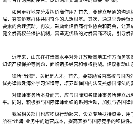
流与合作的民间使者、促进两岸交流交往的重要“侨”梁。
如何更好地充分发挥侨商作用？首先，要建立畅通的沟通机
局，夯实侨商群体共同奋斗的思想根基。其次，通过举办经贸
要素的合理流动。再次，鼓励组建侨商行业协会和商会，让其
健全侨商权益保护机制，营造更优质的对侨营商环境，引导侨
近年来，山东在打造高水平对外开放新高地工作方面务实高效
知识产权保护等问题，面临诸多经营和维权挑战。建议推动山东
律所“出海”，关键是人才。首先，要鼓励省内高校与国内外
优秀律师赴海外学习深造等，培养既懂国内法又熟悉国际法的
对律师事务所本身而言，应与国际知名律师事务所建立战略
平。同时，积极参与国际律师组织的系列活动，加强与各国律
我省相关部门也应积极行动起来，设立专项扶持资金，用于
所在“出海”业务中的运营成本，提高其参与国际竞争的积极性