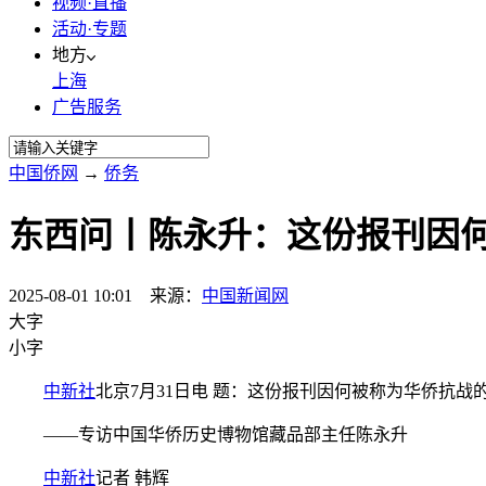
视频·直播
活动·专题
地方
上海
广告服务
中国侨网
→
侨务
东西问丨陈永升：这份报刊因
2025-08-01 10:01 来源：
中国新闻网
大字
小字
中新社
北京7月31日电 题：这份报刊因何被称为华侨抗战
——专访中国华侨历史博物馆藏品部主任陈永升
中新社
记者 韩辉