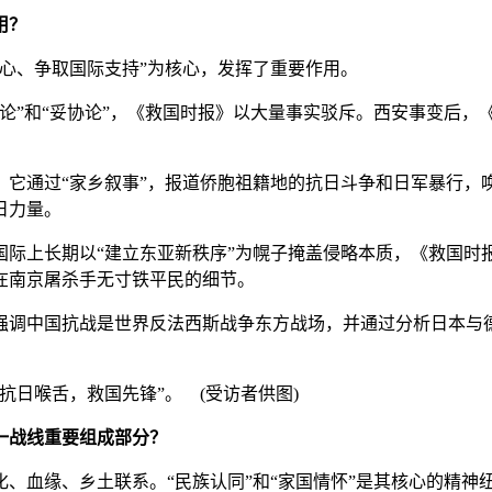
用？
心、争取国际支持”为核心，发挥了重要作用。
”和“妥协论”，《救国时报》以大量事实驳斥。西安事变后，《
通过“家乡叙事”，报道侨胞祖籍地的抗日斗争和日军暴行，
日力量。
上长期以“建立东亚新秩序”为幌子掩盖侵略本质，《救国时报》
在南京屠杀手无寸铁平民的细节。
调中国抗战是世界反法西斯战争东方战场，并通过分析日本与德
日喉舌，救国先锋”。 (受访者供图)
一战线重要组成部分？
、血缘、乡土联系。“民族认同”和“家国情怀”是其核心的精神