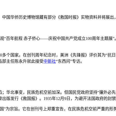
中国华侨历史博物馆藏有部分《救国时报》实物资料并将展出
参观“百年航程 赤子侨心——庆祝中国共产党成立100周年主题展
多个国家。在创刊周年纪念时，美洲《先锋报》评价其为“抗日
品部主任陈永升就此接受
中新社
“东西问”专访。
？
陷；华北事变，民族危机空前加深。但国民党政府坚持“攘外必先
黎出版发行《救国报》。1935年12月9日，为避开法国政府的
”为宗旨。它在创刊号上郑重宣告，在民族危机空前严重的形