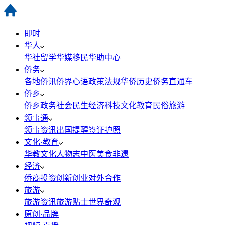
即时
华人
华社
留学
华媒
移民
华助中心
侨务
各地侨讯
侨界心语
政策法规
华侨历史
侨务直通车
侨乡
侨乡政务
社会民生
经济科技
文化教育
民俗旅游
领事通
领事资讯
出国提醒
签证护照
文化·教育
华教
文化
人物志
中医
美食
非遗
经济
侨商投资
创新创业
对外合作
旅游
旅游资讯
旅游贴士
世界奇观
原创·品牌