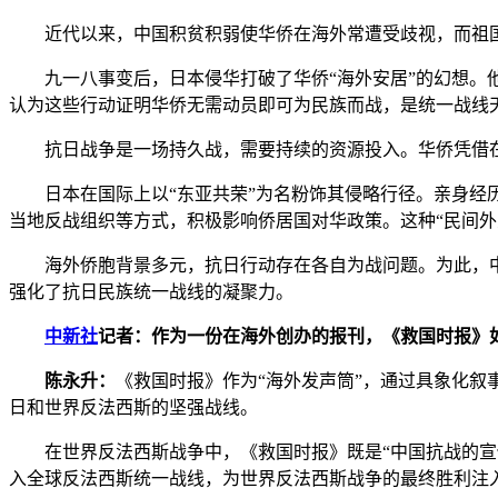
近代以来，中国积贫积弱使华侨在海外常遭受歧视，而祖国的
九一八事变后，日本侵华打破了华侨“海外安居”的幻想。他
认为这些行动证明华侨无需动员即可为民族而战，是统一战线
抗日战争是一场持久战，需要持续的资源投入。华侨凭借在
日本在国际上以“东亚共荣”为名粉饰其侵略行径。亲身经历
当地反战组织等方式，积极影响侨居国对华政策。这种“民间外
海外侨胞背景多元，抗日行动存在各自为战问题。为此，中
强化了抗日民族统一战线的凝聚力。
中新社
记者：作为一份在海外创办的报刊，《救国时报》
陈永升：
《救国时报》作为“海外发声筒”，通过具象化
日和世界反法西斯的坚强战线。
在世界反法西斯战争中，《救国时报》既是“中国抗战的宣传
入全球反法西斯统一战线，为世界反法西斯战争的最终胜利注入了