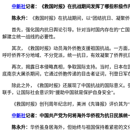
中新社
记者：《救国时报》在抗战期间发挥了哪些积极作
陈永升：
《救国时报》在抗战期间，以“团结抗日、凝聚侨
首先，强化国内抗日舆论引导。针对当时国内存在的“亡国论
解建立统一战线的必要性。
其次，《救国时报》动员海外侨胞支援祖国抗战。一方面，它
呼吁侨界不分地域、不分党派，统一抗日，有效凝聚了侨界抗
再次，揭露日本侵略真相，争取国际支持。当时，日本在国际
底南京大屠杀期间，它通过侨胞传递的目击者证词，刊登日军
除此之外，《救国时报》还展现了中国抗战的国际意义。强
联手，让国际社会意识到“援助中国就是保护自身安全”。
《救国时报》创刊周年纪念时，美洲《先锋报》评价其为“抗
中新社
记者：中国共产党为何将海外华侨视为抗日民族统
陈永升：
华侨虽身居海外，但始终与祖国保持着紧密的文化