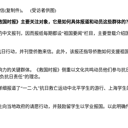
信(复制件)。 (受访者供图)
救国时报》主要关注对象，它是如何具体报道和动员这些群体的
的中文报刊，因而报纸每期都设“祖国要闻”栏目，主要登载介绍
抗日行动，并刊登侨胞来信。此外，该报还指导侨胞如何支援祖
的关键群体。《救国时报》侧重以文化共鸣动员他们参与抗日
负抗日责任”的理念。
报道了“一二·九”抗日救亡运动中北平学生的游行、上海学生
当地政府的请愿行动，并鼓励留学生以学业报国。以此明确传