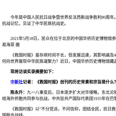
今年是中国人民抗日战争暨世界反法西斯战争胜利80周年。
抗战记忆，见证了中华民族抗战史。
2021年5月18日，民众在位于北京的中国华侨历史博物馆
易海菲 摄
《救国时报》虽存续时间不长，但发展迅速，其影响遍及40
何向世界展现中华民族凝聚力？近日，中国华侨历史博物馆藏
现将访谈实录摘要如下：
中新社
记者：《救国时报》创刊的历史背景和宗旨是什么
陈永升：
九一八事变后，日本逐步扩大对华侵略，东北沦
结海外侨胞共同参与抗战，中共驻共产国际代表团1935年在巴
《救国时报》以“不分党派，不问信仰，团结全民，抗日救国
国联合战线。