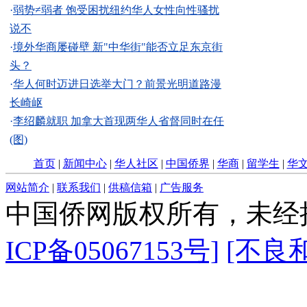
·
弱势≠弱者 饱受困扰纽约华人女性向性骚扰
说不
·
境外华商屡碰壁 新"中华街"能否立足东京街
头？
·
华人何时迈进日选举大门？前景光明道路漫
长崎岖
·
李绍麟就职 加拿大首现两华人省督同时在任
(图)
首页
|
新闻中心
|
华人社区
|
中国侨界
|
华商
|
留学生
|
华
网站简介
|
联系我们
|
供稿信箱
|
广告服务
中国侨网版权所有，未经
ICP备05067153号]
[不良