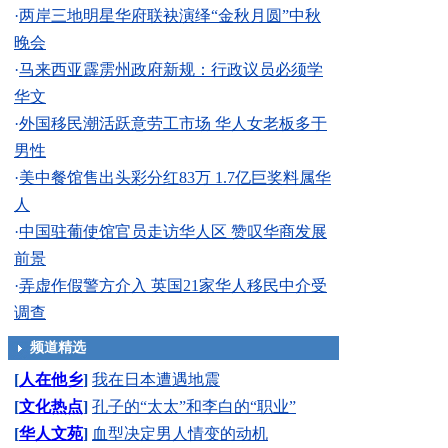
·
两岸三地明星华府联袂演绎“金秋月圆”中秋
晚会
·
马来西亚霹雳州政府新规：行政议员必须学
华文
·
外国移民潮活跃意劳工市场 华人女老板多于
男性
·
美中餐馆售出头彩分红83万 1.7亿巨奖料属华
人
·
中国驻葡使馆官员走访华人区 赞叹华商发展
前景
·
弄虚作假警方介入 英国21家华人移民中介受
调查
频道精选
[
人在他乡
]
我在日本遭遇地震
[
文化热点
]
孔子的“太太”和李白的“职业”
[
华人文苑
]
血型决定男人情变的动机