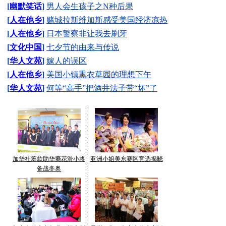
[
幽默笑话
]
男人会生孩子之N种后果
[
人在他乡
]
赌城拉斯维加斯感受美国经济凉热
[
人在他乡
]
日本警察非让我去刷牙
[
文化中国
]
七夕节的由来与传说
[
华人文苑
]
嫁人的误区
[
人在他乡
]
美国小镇熏衣草园的理想下午
[
华人文苑
]
何等“高手”把酒井法子带“坏”了
加华社筹款助华裔花滑小将
亚洲小姐美东赛区竞选揭晓
备战冬奥