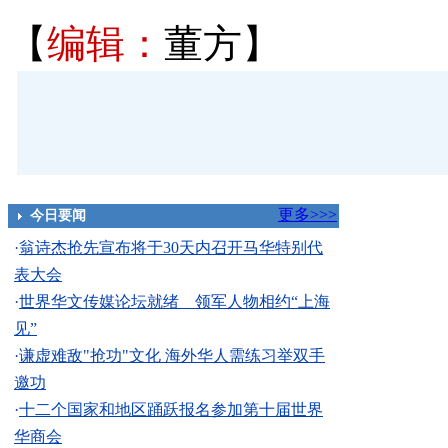
【
编辑：
董方】
更多>>>
今日要闻
·
翁诗杰抢先宣布将于30天内召开马华特别代
表大会
·
世界华文传媒论坛就绪 领军人物相约“上海
见”
·
谦虚难敌"抢功"文化 海外华人需练习举双手
邀功
·
十二个国家和地区踊跃报名参加第十届世界
华商会