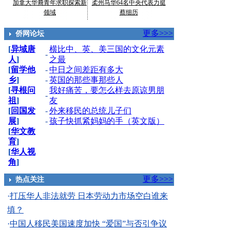
加拿大华裔青年求职探索新
柔州马华64名中央代表力挺
领域
蔡细历
更多>>>
侨网论坛
[
异域唐
横比中、英、美三国的文化元素
-
人
]
之最
[
留学他
-
中日之间差距有多大
乡
]
-
英国的那些事那些人
[
寻根问
我好痛苦，要怎么样去原谅男朋
-
祖
]
友
[
回国发
-
外来移民的总统儿子们
展
]
-
孩子快抓紧妈妈的手（英文版）
[
华文教
育
]
[
华人视
角
]
更多>>>
热点关注
·
打压华人非法就劳 日本劳动力市场空白谁来
填？
·
中国人移民美国速度加快 “爱国”与否引争议