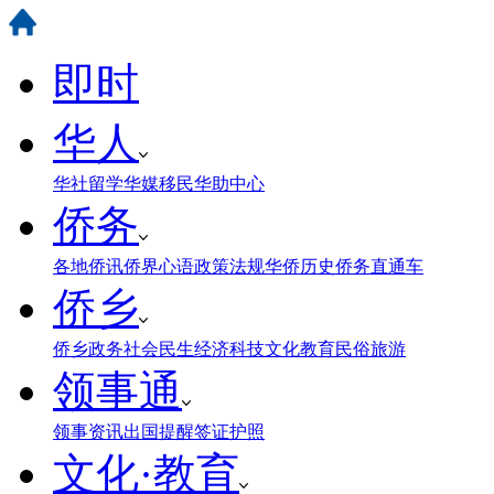
即时
华人
华社
留学
华媒
移民
华助中心
侨务
各地侨讯
侨界心语
政策法规
华侨历史
侨务直通车
侨乡
侨乡政务
社会民生
经济科技
文化教育
民俗旅游
领事通
领事资讯
出国提醒
签证护照
文化·教育