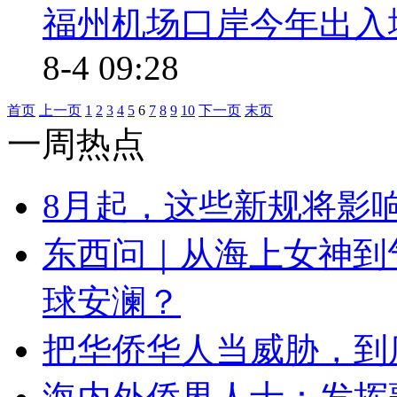
福州机场口岸今年出入
8-4 09:28
首页
上一页
1
2
3
4
5
6
7
8
9
10
下一页
末页
一周热点
8月起，这些新规将影
东西问｜从海上女神到
球安澜？
把华侨华人当威胁，到