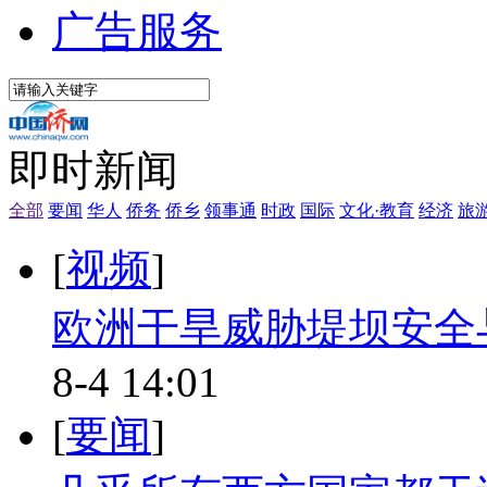
广告服务
即时新闻
全部
要闻
华人
侨务
侨乡
领事通
时政
国际
文化·教育
经济
旅
[
视频
]
欧洲干旱威胁堤坝安全
8-4 14:01
[
要闻
]